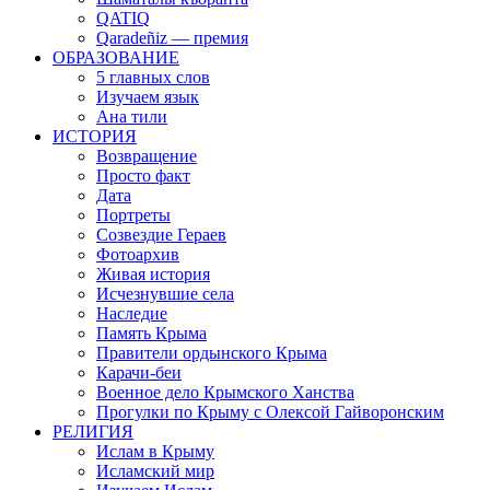
QATIQ
Qaradeñiz — премия
ОБРАЗОВАНИЕ
5 главных слов
Изучаем язык
Ана тили
ИСТОРИЯ
Возвращение
Просто факт
Дата
Портреты
Созвездие Гераев
Фотоархив
Живая история
Исчезнувшие села
Наследие
Память Крыма
Правители ордынского Крыма
Карачи-беи
Военное дело Крымского Ханства
Прогулки по Крыму с Олексой Гайворонским
РЕЛИГИЯ
Ислам в Крыму
Исламский мир