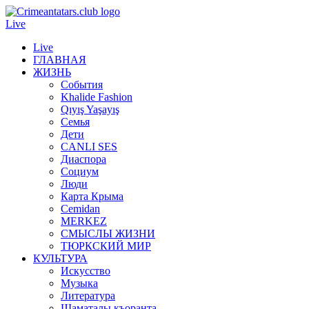
Live
Live
ГЛАВНАЯ
ЖИЗНЬ
События
Khalide Fashion
Qıyış Yaşayış
Семья
Дети
CANLI SES
Диаспора
Социум
Люди
Карта Крыма
Cemidan
МERKEZ
СМЫСЛЫ ЖИЗНИ
ТЮРКСКИЙ МИР
КУЛЬТУРА
Искусство
Музыка
Литература
Шаматалы къоранта