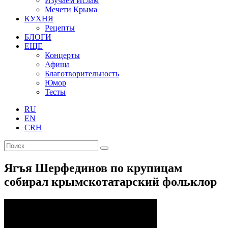
Изучаем Ислам
Мечети Крыма
КУХНЯ
Рецепты
БЛОГИ
ЕЩЕ
Концерты
Афиша
Благотворительность
Юмор
Тесты
RU
EN
CRH
Ягъя Шерфединов по крупицам
собирал крымскотатарский фольклор