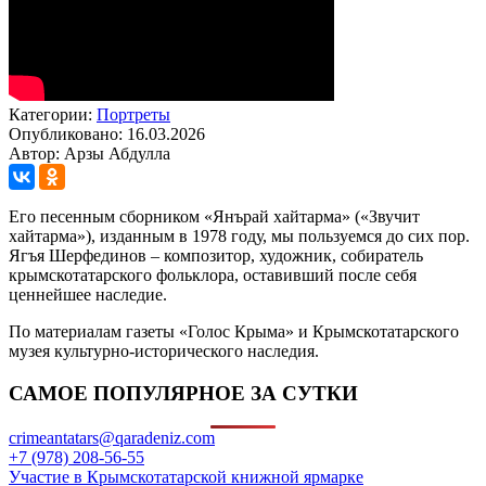
Категории:
Портреты
Опубликовано: 16.03.2026
Автор: Арзы Абдулла
Его песенным сборником «Янърай хайтарма» («Звучит
хайтарма»), изданным в 1978 году, мы пользуемся до сих пор.
Ягъя Шерфединов – композитор, художник, собиратель
крымскотатарского фольклора, оставивший после себя
ценнейшее наследие.
По материалам газеты «Голос Крыма» и Крымскотатарского
музея культурно-исторического наследия.
САМОЕ ПОПУЛЯРНОЕ ЗА СУТКИ
crimeantatars@qaradeniz.com
+7 (978) 208-56-55
Участие в Крымскотатарской книжной ярмарке