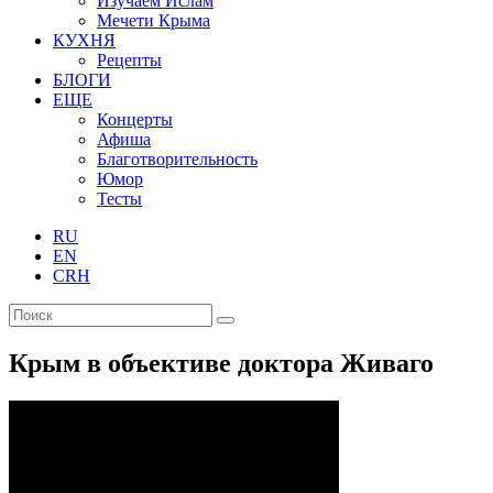
Изучаем Ислам
Мечети Крыма
КУХНЯ
Рецепты
БЛОГИ
ЕЩЕ
Концерты
Афиша
Благотворительность
Юмор
Тесты
RU
EN
CRH
Крым в объективе доктора Живаго