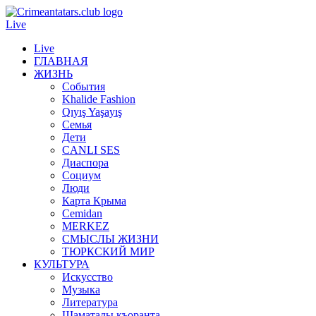
Live
Live
ГЛАВНАЯ
ЖИЗНЬ
События
Khalide Fashion
Qıyış Yaşayış
Семья
Дети
CANLI SES
Диаспора
Социум
Люди
Карта Крыма
Cemidan
МERKEZ
СМЫСЛЫ ЖИЗНИ
ТЮРКСКИЙ МИР
КУЛЬТУРА
Искусство
Музыка
Литература
Шаматалы къоранта