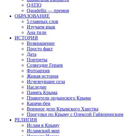
QATIQ
Qaradeñiz — премия
ОБРАЗОВАНИЕ
5 главных слов
Изучаем язык
Ана тили
ИСТОРИЯ
Возвращение
Просто факт
Дата
Портреты
Созвездие Гераев
Фотоархив
Живая история
Исчезнувшие села
Наследие
Память Крыма
Правители ордынского Крыма
Карачи-беи
Военное дело Крымского Ханства
Прогулки по Крыму с Олексой Гайворонским
РЕЛИГИЯ
Ислам в Крыму
Исламский мир