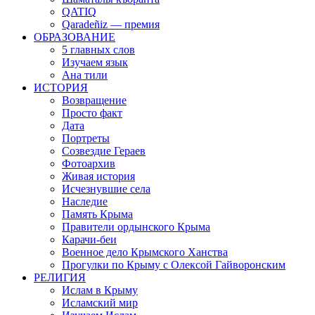
QATIQ
Qaradeñiz — премия
ОБРАЗОВАНИЕ
5 главных слов
Изучаем язык
Ана тили
ИСТОРИЯ
Возвращение
Просто факт
Дата
Портреты
Созвездие Гераев
Фотоархив
Живая история
Исчезнувшие села
Наследие
Память Крыма
Правители ордынского Крыма
Карачи-беи
Военное дело Крымского Ханства
Прогулки по Крыму с Олексой Гайворонским
РЕЛИГИЯ
Ислам в Крыму
Исламский мир