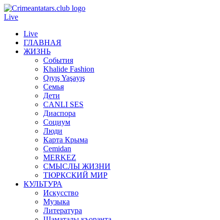
Live
Live
ГЛАВНАЯ
ЖИЗНЬ
События
Khalide Fashion
Qıyış Yaşayış
Семья
Дети
CANLI SES
Диаспора
Социум
Люди
Карта Крыма
Cemidan
МERKEZ
СМЫСЛЫ ЖИЗНИ
ТЮРКСКИЙ МИР
КУЛЬТУРА
Искусство
Музыка
Литература
Шаматалы къоранта