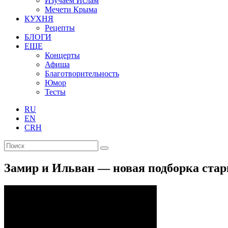
Изучаем Ислам
Мечети Крыма
КУХНЯ
Рецепты
БЛОГИ
ЕЩЕ
Концерты
Афиша
Благотворительность
Юмор
Тесты
RU
EN
CRH
Замир и Ильван — новая подборка ста