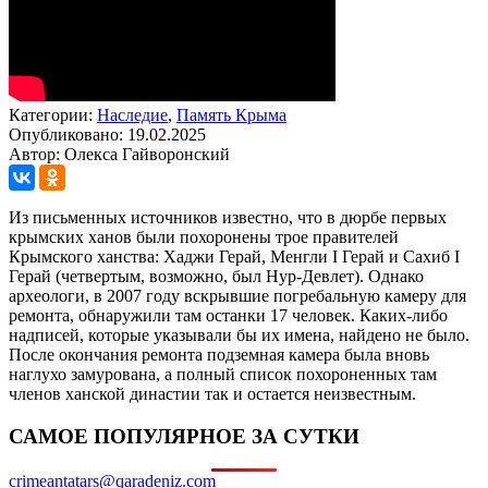
Категории:
Наследие
,
Память Крыма
Опубликовано: 19.02.2025
Автор: Олекса Гайворонский
Из письменных источников известно, что в дюрбе первых
крымских ханов были похоронены трое правителей
Крымского ханства: Хаджи Герай, Менгли I Герай и Сахиб I
Герай (четвертым, возможно, был Нур-Девлет). Однако
археологи, в 2007 году вскрывшие погребальную камеру для
ремонта, обнаружили там останки 17 человек. Каких-либо
надписей, которые указывали бы их имена, найдено не было.
После окончания ремонта подземная камера была вновь
наглухо замурована, а полный список похороненных там
членов ханской династии так и остается неизвестным.
САМОЕ ПОПУЛЯРНОЕ ЗА СУТКИ
crimeantatars@qaradeniz.com