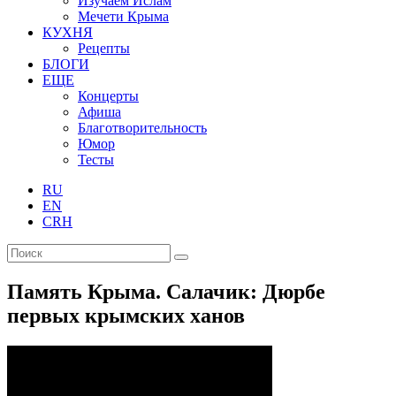
Изучаем Ислам
Мечети Крыма
КУХНЯ
Рецепты
БЛОГИ
ЕЩЕ
Концерты
Афиша
Благотворительность
Юмор
Тесты
RU
EN
CRH
Память Крыма. Салачик: Дюрбе
первых крымских ханов