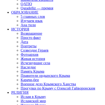
QATIQ
Qaradeñiz — премия
ОБРАЗОВАНИЕ
5 главных слов
Изучаем язык
Ана тили
ИСТОРИЯ
Возвращение
Просто факт
Дата
Портреты
Созвездие Гераев
Фотоархив
Живая история
Исчезнувшие села
Наследие
Память Крыма
Правители ордынского Крыма
Карачи-беи
Военное дело Крымского Ханства
Прогулки по Крыму с Олексой Гайворонским
РЕЛИГИЯ
Ислам в Крыму
Исламский мир