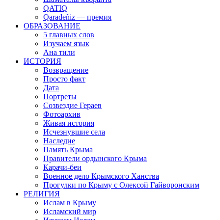
QATIQ
Qaradeñiz — премия
ОБРАЗОВАНИЕ
5 главных слов
Изучаем язык
Ана тили
ИСТОРИЯ
Возвращение
Просто факт
Дата
Портреты
Созвездие Гераев
Фотоархив
Живая история
Исчезнувшие села
Наследие
Память Крыма
Правители ордынского Крыма
Карачи-беи
Военное дело Крымского Ханства
Прогулки по Крыму с Олексой Гайворонским
РЕЛИГИЯ
Ислам в Крыму
Исламский мир