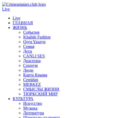
Live
Live
ГЛАВНАЯ
ЖИЗНЬ
События
Khalide Fashion
Qıyış Yaşayış
Семья
Дети
CANLI SES
Диаспора
Социум
Люди
Карта Крыма
Cemidan
МERKEZ
СМЫСЛЫ ЖИЗНИ
ТЮРКСКИЙ МИР
КУЛЬТУРА
Искусство
Музыка
Литература
Шаматалы къоранта