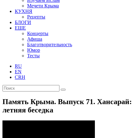
Изучаем Ислам
Мечети Крыма
КУХНЯ
Рецепты
БЛОГИ
ЕЩЕ
Концерты
Афиша
Благотворительность
Юмор
Тесты
RU
EN
CRH
Память Крыма. Выпуск 71. Хансарай:
летняя беседка