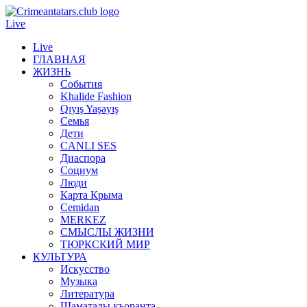
Live
Live
ГЛАВНАЯ
ЖИЗНЬ
События
Khalide Fashion
Qıyış Yaşayış
Семья
Дети
CANLI SES
Диаспора
Социум
Люди
Карта Крыма
Cemidan
МERKEZ
СМЫСЛЫ ЖИЗНИ
ТЮРКСКИЙ МИР
КУЛЬТУРА
Искусство
Музыка
Литература
Шаматалы къоранта