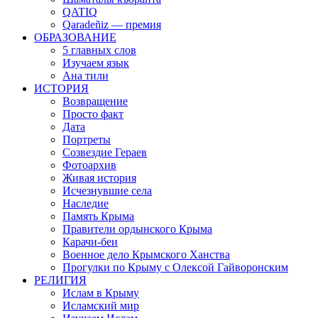
QATIQ
Qaradeñiz — премия
ОБРАЗОВАНИЕ
5 главных слов
Изучаем язык
Ана тили
ИСТОРИЯ
Возвращение
Просто факт
Дата
Портреты
Созвездие Гераев
Фотоархив
Живая история
Исчезнувшие села
Наследие
Память Крыма
Правители ордынского Крыма
Карачи-беи
Военное дело Крымского Ханства
Прогулки по Крыму с Олексой Гайворонским
РЕЛИГИЯ
Ислам в Крыму
Исламский мир