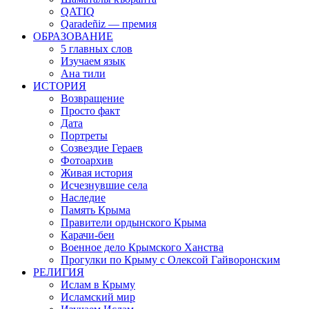
QATIQ
Qaradeñiz — премия
ОБРАЗОВАНИЕ
5 главных слов
Изучаем язык
Ана тили
ИСТОРИЯ
Возвращение
Просто факт
Дата
Портреты
Созвездие Гераев
Фотоархив
Живая история
Исчезнувшие села
Наследие
Память Крыма
Правители ордынского Крыма
Карачи-беи
Военное дело Крымского Ханства
Прогулки по Крыму с Олексой Гайворонским
РЕЛИГИЯ
Ислам в Крыму
Исламский мир