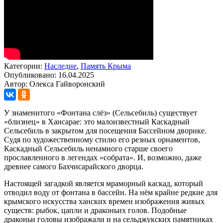
Категории:
Наследие
,
Память Крыма
Опубликовано: 16.04.2025
Автор: Олекса Гайворонский
У знаменитого «Фонтана слёз» (Сельсебиль) существует
«близнец» в Хансарае: это малоизвестный Каскадный
Сельсебиль в закрытом для посещения Бассейном дворике.
Судя по художественному стилю его резных орнаментов,
Каскадный Сельсебиль ненамного старше своего
прославленного в легендах «собрата». И, возможно, даже
древнее самого Бахчисарайского дворца.
Настоящей загадкой является мраморный каскад, который
отводил воду от фонтана в бассейн. На нём крайне редкие для
крымского искусства ханских времен изображения живых
существ: рыбок, цапли и драконьих голов. Подобные
драконьи головы изображали и на сельджукских памятниках