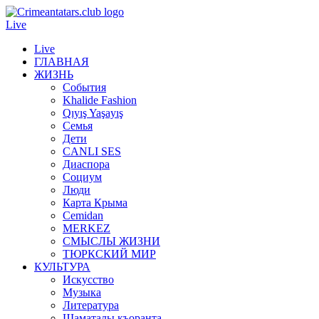
Live
Live
ГЛАВНАЯ
ЖИЗНЬ
События
Khalide Fashion
Qıyış Yaşayış
Семья
Дети
CANLI SES
Диаспора
Социум
Люди
Карта Крыма
Cemidan
МERKEZ
СМЫСЛЫ ЖИЗНИ
ТЮРКСКИЙ МИР
КУЛЬТУРА
Искусство
Музыка
Литература
Шаматалы къоранта