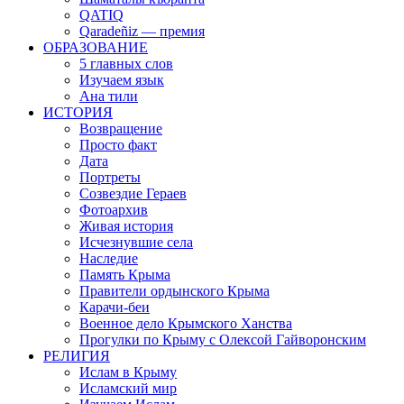
QATIQ
Qaradeñiz — премия
ОБРАЗОВАНИЕ
5 главных слов
Изучаем язык
Ана тили
ИСТОРИЯ
Возвращение
Просто факт
Дата
Портреты
Созвездие Гераев
Фотоархив
Живая история
Исчезнувшие села
Наследие
Память Крыма
Правители ордынского Крыма
Карачи-беи
Военное дело Крымского Ханства
Прогулки по Крыму с Олексой Гайворонским
РЕЛИГИЯ
Ислам в Крыму
Исламский мир