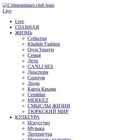
Live
Live
ГЛАВНАЯ
ЖИЗНЬ
События
Khalide Fashion
Qıyış Yaşayış
Семья
Дети
CANLI SES
Диаспора
Социум
Люди
Карта Крыма
Cemidan
МERKEZ
СМЫСЛЫ ЖИЗНИ
ТЮРКСКИЙ МИР
КУЛЬТУРА
Искусство
Музыка
Литература
Шаматалы къоранта