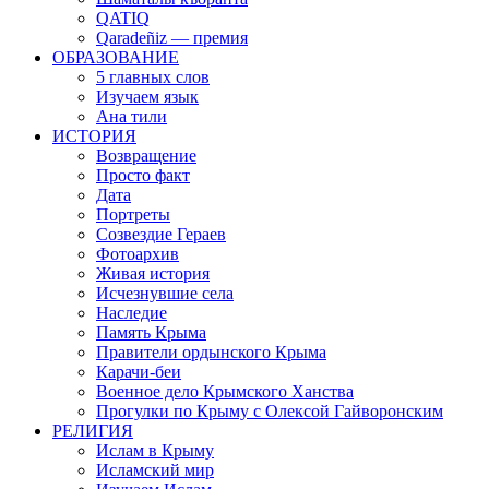
QATIQ
Qaradeñiz — премия
ОБРАЗОВАНИЕ
5 главных слов
Изучаем язык
Ана тили
ИСТОРИЯ
Возвращение
Просто факт
Дата
Портреты
Созвездие Гераев
Фотоархив
Живая история
Исчезнувшие села
Наследие
Память Крыма
Правители ордынского Крыма
Карачи-беи
Военное дело Крымского Ханства
Прогулки по Крыму с Олексой Гайворонским
РЕЛИГИЯ
Ислам в Крыму
Исламский мир