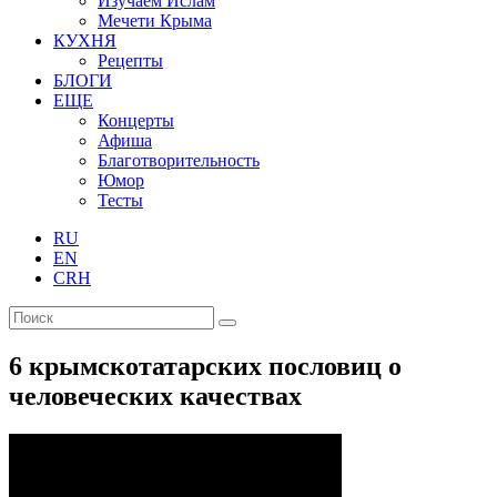
Изучаем Ислам
Мечети Крыма
КУХНЯ
Рецепты
БЛОГИ
ЕЩЕ
Концерты
Афиша
Благотворительность
Юмор
Тесты
RU
EN
CRH
6 крымскотатарских пословиц о
человеческих качествах