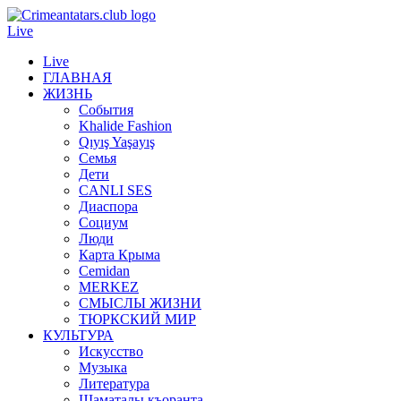
Live
Live
ГЛАВНАЯ
ЖИЗНЬ
События
Khalide Fashion
Qıyış Yaşayış
Семья
Дети
CANLI SES
Диаспора
Социум
Люди
Карта Крыма
Cemidan
МERKEZ
СМЫСЛЫ ЖИЗНИ
ТЮРКСКИЙ МИР
КУЛЬТУРА
Искусство
Музыка
Литература
Шаматалы къоранта