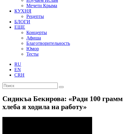
Изучаем Ислам
Мечети Крыма
КУХНЯ
Рецепты
БЛОГИ
ЕЩЕ
Концерты
Афиша
Благотворительность
Юмор
Тесты
RU
EN
CRH
Сидикъа Бекирова: «Ради 100 грамм
хлеба я ходила на работу»