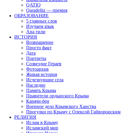
QATIQ
Qaradeñiz — премия
ОБРАЗОВАНИЕ
5 главных слов
Изучаем язык
Ана тили
ИСТОРИЯ
Возвращение
Просто факт
Дата
Портреты
Созвездие Гераев
Фотоархив
Живая история
Исчезнувшие села
Наследие
Память Крыма
Правители ордынского Крыма
Карачи-беи
Военное дело Крымского Ханства
Прогулки по Крыму с Олексой Гайворонским
РЕЛИГИЯ
Ислам в Крыму
Исламский мир