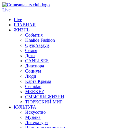
Live
Live
ГЛАВНАЯ
ЖИЗНЬ
События
Khalide Fashion
Qıyış Yaşayış
Семья
Дети
CANLI SES
Диаспора
Социум
Люди
Карта Крыма
Cemidan
МERKEZ
СМЫСЛЫ ЖИЗНИ
ТЮРКСКИЙ МИР
КУЛЬТУРА
Искусство
Музыка
Литература
Шаматалы къоранта