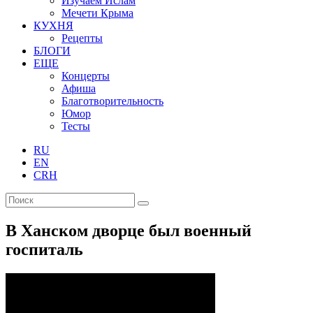
Изучаем Ислам
Мечети Крыма
КУХНЯ
Рецепты
БЛОГИ
ЕЩЕ
Концерты
Афиша
Благотворительность
Юмор
Тесты
RU
EN
CRH
В Ханском дворце был военный
госпиталь