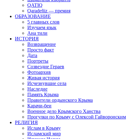
QATIQ
Qaradeñiz — премия
ОБРАЗОВАНИЕ
5 главных слов
Изучаем язык
Ана тили
ИСТОРИЯ
Возвращение
Просто факт
Дата
Портреты
Созвездие Гераев
Фотоархив
Живая история
Исчезнувшие села
Наследие
Память Крыма
Правители ордынского Крыма
Карачи-беи
Военное дело Крымского Ханства
Прогулки по Крыму с Олексой Гайворонским
РЕЛИГИЯ
Ислам в Крыму
Исламский мир