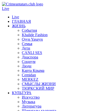
Live
Live
ГЛАВНАЯ
ЖИЗНЬ
События
Khalide Fashion
Qıyış Yaşayış
Семья
Дети
CANLI SES
Диаспора
Социум
Люди
Карта Крыма
Cemidan
МERKEZ
СМЫСЛЫ ЖИЗНИ
ТЮРКСКИЙ МИР
КУЛЬТУРА
Искусство
Музыка
Литература
Шаматалы къоранта