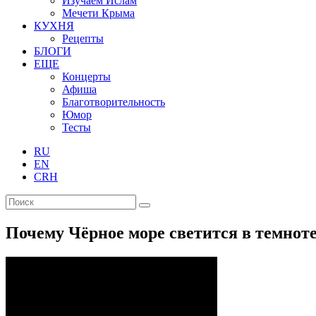
Изучаем Ислам
Мечети Крыма
КУХНЯ
Рецепты
БЛОГИ
ЕЩЕ
Концерты
Афиша
Благотворительность
Юмор
Тесты
RU
EN
CRH
Почему Чёрное море светится в темнот