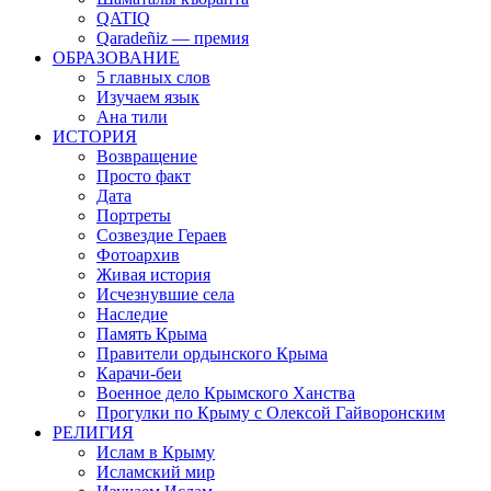
QATIQ
Qaradeñiz — премия
ОБРАЗОВАНИЕ
5 главных слов
Изучаем язык
Ана тили
ИСТОРИЯ
Возвращение
Просто факт
Дата
Портреты
Созвездие Гераев
Фотоархив
Живая история
Исчезнувшие села
Наследие
Память Крыма
Правители ордынского Крыма
Карачи-беи
Военное дело Крымского Ханства
Прогулки по Крыму с Олексой Гайворонским
РЕЛИГИЯ
Ислам в Крыму
Исламский мир