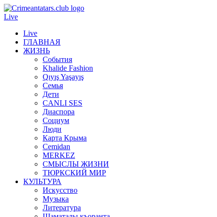
Live
Live
ГЛАВНАЯ
ЖИЗНЬ
События
Khalide Fashion
Qıyış Yaşayış
Семья
Дети
CANLI SES
Диаспора
Социум
Люди
Карта Крыма
Cemidan
МERKEZ
СМЫСЛЫ ЖИЗНИ
ТЮРКСКИЙ МИР
КУЛЬТУРА
Искусство
Музыка
Литература
Шаматалы къоранта