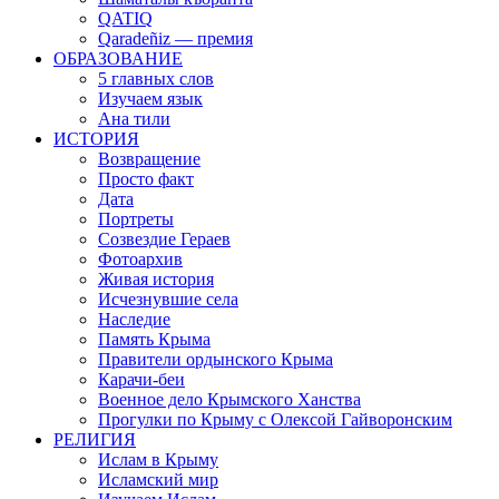
QATIQ
Qaradeñiz — премия
ОБРАЗОВАНИЕ
5 главных слов
Изучаем язык
Ана тили
ИСТОРИЯ
Возвращение
Просто факт
Дата
Портреты
Созвездие Гераев
Фотоархив
Живая история
Исчезнувшие села
Наследие
Память Крыма
Правители ордынского Крыма
Карачи-беи
Военное дело Крымского Ханства
Прогулки по Крыму с Олексой Гайворонским
РЕЛИГИЯ
Ислам в Крыму
Исламский мир