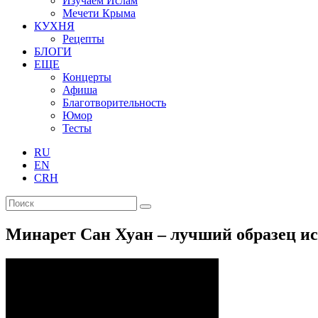
Изучаем Ислам
Мечети Крыма
КУХНЯ
Рецепты
БЛОГИ
ЕЩЕ
Концерты
Афиша
Благотворительность
Юмор
Тесты
RU
EN
CRH
Минарет Сан Хуан – лучший образец ис