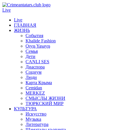
Live
Live
ГЛАВНАЯ
ЖИЗНЬ
События
Khalide Fashion
Qıyış Yaşayış
Семья
Дети
CANLI SES
Диаспора
Социум
Люди
Карта Крыма
Cemidan
МERKEZ
СМЫСЛЫ ЖИЗНИ
ТЮРКСКИЙ МИР
КУЛЬТУРА
Искусство
Музыка
Литература
Шаматалы къоранта