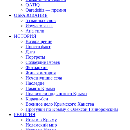
QATIQ
Qaradeñiz — премия
ОБРАЗОВАНИЕ
5 главных слов
Изучаем язык
Ана тили
ИСТОРИЯ
Возвращение
Просто факт
Дата
Портреты
Созвездие Гераев
Фотоархив
Живая история
Исчезнувшие села
Наследие
Память Крыма
Правители ордынского Крыма
Карачи-беи
Военное дело Крымского Ханства
Прогулки по Крыму с Олексой Гайворонским
РЕЛИГИЯ
Ислам в Крыму
Исламский мир