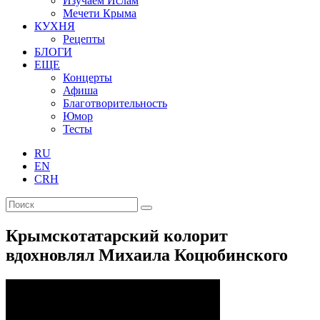
Изучаем Ислам
Мечети Крыма
КУХНЯ
Рецепты
БЛОГИ
ЕЩЕ
Концерты
Афиша
Благотворительность
Юмор
Тесты
RU
EN
CRH
Крымскотатарский колорит
вдохновлял Михаила Коцюбинского