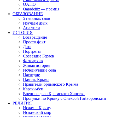
QATIQ
Qaradeñiz — премия
ОБРАЗОВАНИЕ
5 главных слов
Изучаем язык
Ана тили
ИСТОРИЯ
Возвращение
Просто факт
Дата
Портреты
Созвездие Гераев
Фотоархив
Живая история
Исчезнувшие села
Наследие
Память Крыма
Правители ордынского Крыма
Карачи-беи
Военное дело Крымского Ханства
Прогулки по Крыму с Олексой Гайворонским
РЕЛИГИЯ
Ислам в Крыму
Исламский мир