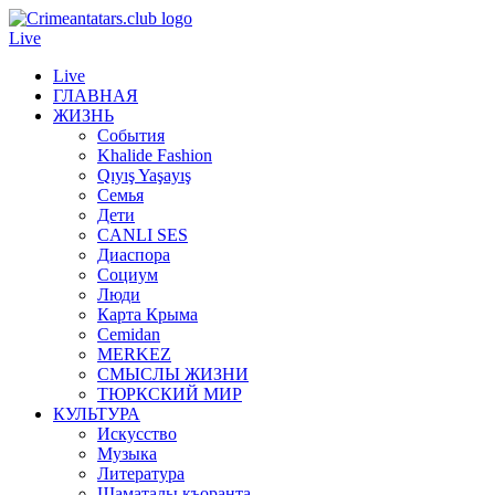
Live
Live
ГЛАВНАЯ
ЖИЗНЬ
События
Khalide Fashion
Qıyış Yaşayış
Семья
Дети
CANLI SES
Диаспора
Социум
Люди
Карта Крыма
Cemidan
МERKEZ
СМЫСЛЫ ЖИЗНИ
ТЮРКСКИЙ МИР
КУЛЬТУРА
Искусство
Музыка
Литература
Шаматалы къоранта