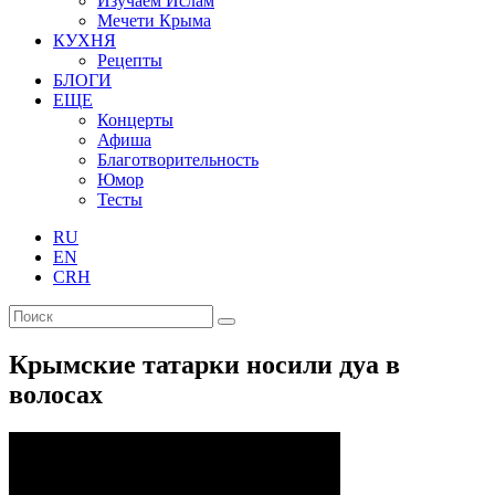
Изучаем Ислам
Мечети Крыма
КУХНЯ
Рецепты
БЛОГИ
ЕЩЕ
Концерты
Афиша
Благотворительность
Юмор
Тесты
RU
EN
CRH
Крымские татарки носили дуа в
волосах