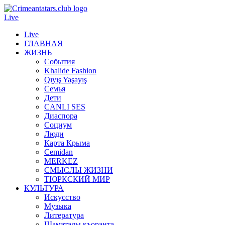
Live
Live
ГЛАВНАЯ
ЖИЗНЬ
События
Khalide Fashion
Qıyış Yaşayış
Семья
Дети
CANLI SES
Диаспора
Социум
Люди
Карта Крыма
Cemidan
МERKEZ
СМЫСЛЫ ЖИЗНИ
ТЮРКСКИЙ МИР
КУЛЬТУРА
Искусство
Музыка
Литература
Шаматалы къоранта