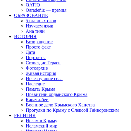
QATIQ
Qaradeñiz — премия
ОБРАЗОВАНИЕ
5 главных слов
Изучаем язык
Ана тили
ИСТОРИЯ
Возвращение
Просто факт
Дата
Портреты
Созвездие Гераев
Фотоархив
Живая история
Исчезнувшие села
Наследие
Память Крыма
Правители ордынского Крыма
Карачи-беи
Военное дело Крымского Ханства
Прогулки по Крыму с Олексой Гайворонским
РЕЛИГИЯ
Ислам в Крыму
Исламский мир