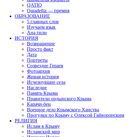
QATIQ
Qaradeñiz — премия
ОБРАЗОВАНИЕ
5 главных слов
Изучаем язык
Ана тили
ИСТОРИЯ
Возвращение
Просто факт
Дата
Портреты
Созвездие Гераев
Фотоархив
Живая история
Исчезнувшие села
Наследие
Память Крыма
Правители ордынского Крыма
Карачи-беи
Военное дело Крымского Ханства
Прогулки по Крыму с Олексой Гайворонским
РЕЛИГИЯ
Ислам в Крыму
Исламский мир