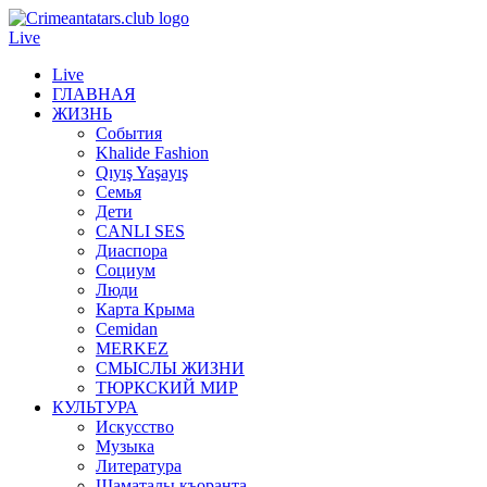
Live
Live
ГЛАВНАЯ
ЖИЗНЬ
События
Khalide Fashion
Qıyış Yaşayış
Семья
Дети
CANLI SES
Диаспора
Социум
Люди
Карта Крыма
Cemidan
МERKEZ
СМЫСЛЫ ЖИЗНИ
ТЮРКСКИЙ МИР
КУЛЬТУРА
Искусство
Музыка
Литература
Шаматалы къоранта