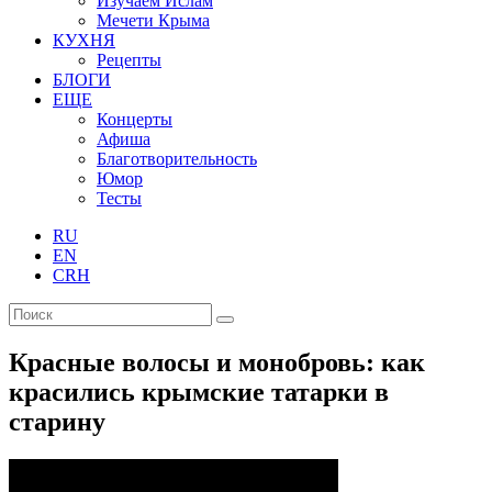
Изучаем Ислам
Мечети Крыма
КУХНЯ
Рецепты
БЛОГИ
ЕЩЕ
Концерты
Афиша
Благотворительность
Юмор
Тесты
RU
EN
CRH
Красные волосы и монобровь: как
красились крымские татарки в
старину