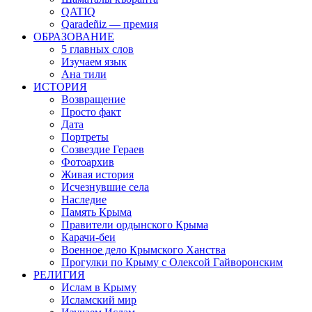
QATIQ
Qaradeñiz — премия
ОБРАЗОВАНИЕ
5 главных слов
Изучаем язык
Ана тили
ИСТОРИЯ
Возвращение
Просто факт
Дата
Портреты
Созвездие Гераев
Фотоархив
Живая история
Исчезнувшие села
Наследие
Память Крыма
Правители ордынского Крыма
Карачи-беи
Военное дело Крымского Ханства
Прогулки по Крыму с Олексой Гайворонским
РЕЛИГИЯ
Ислам в Крыму
Исламский мир