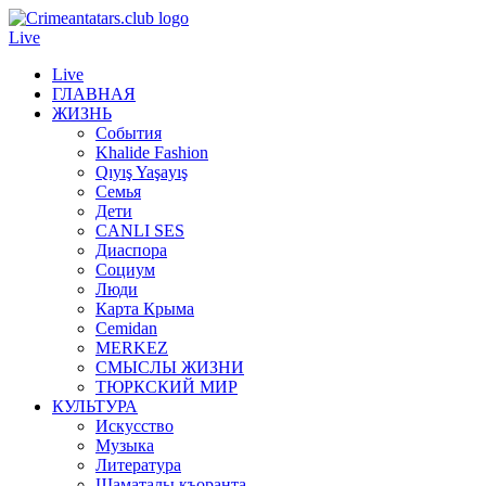
Live
Live
ГЛАВНАЯ
ЖИЗНЬ
События
Khalide Fashion
Qıyış Yaşayış
Семья
Дети
CANLI SES
Диаспора
Социум
Люди
Карта Крыма
Cemidan
МERKEZ
СМЫСЛЫ ЖИЗНИ
ТЮРКСКИЙ МИР
КУЛЬТУРА
Искусство
Музыка
Литература
Шаматалы къоранта