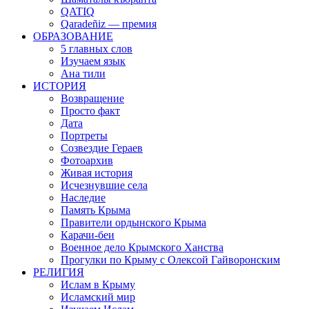
QATIQ
Qaradeñiz — премия
ОБРАЗОВАНИЕ
5 главных слов
Изучаем язык
Ана тили
ИСТОРИЯ
Возвращение
Просто факт
Дата
Портреты
Созвездие Гераев
Фотоархив
Живая история
Исчезнувшие села
Наследие
Память Крыма
Правители ордынского Крыма
Карачи-беи
Военное дело Крымского Ханства
Прогулки по Крыму с Олексой Гайворонским
РЕЛИГИЯ
Ислам в Крыму
Исламский мир