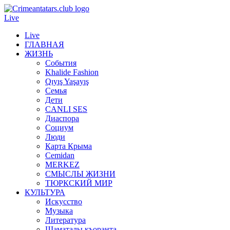
Live
Live
ГЛАВНАЯ
ЖИЗНЬ
События
Khalide Fashion
Qıyış Yaşayış
Семья
Дети
CANLI SES
Диаспора
Социум
Люди
Карта Крыма
Cemidan
МERKEZ
СМЫСЛЫ ЖИЗНИ
ТЮРКСКИЙ МИР
КУЛЬТУРА
Искусство
Музыка
Литература
Шаматалы къоранта