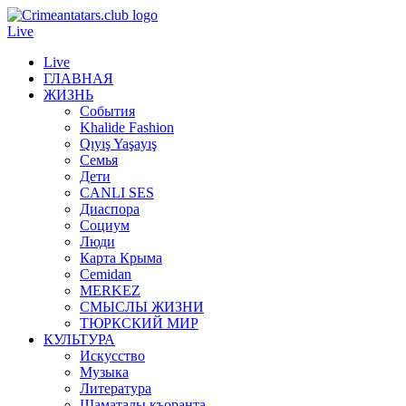
Live
Live
ГЛАВНАЯ
ЖИЗНЬ
События
Khalide Fashion
Qıyış Yaşayış
Семья
Дети
CANLI SES
Диаспора
Социум
Люди
Карта Крыма
Cemidan
МERKEZ
СМЫСЛЫ ЖИЗНИ
ТЮРКСКИЙ МИР
КУЛЬТУРА
Искусство
Музыка
Литература
Шаматалы къоранта