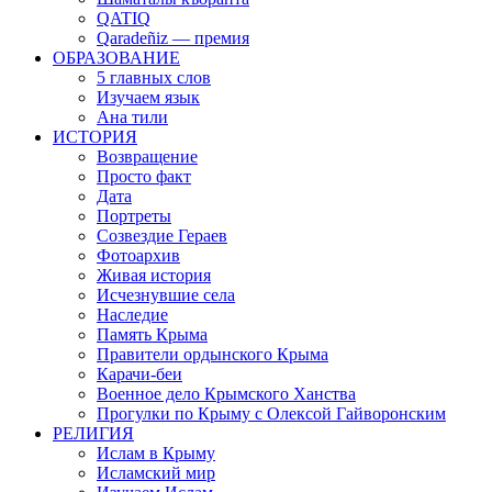
QATIQ
Qaradeñiz — премия
ОБРАЗОВАНИЕ
5 главных слов
Изучаем язык
Ана тили
ИСТОРИЯ
Возвращение
Просто факт
Дата
Портреты
Созвездие Гераев
Фотоархив
Живая история
Исчезнувшие села
Наследие
Память Крыма
Правители ордынского Крыма
Карачи-беи
Военное дело Крымского Ханства
Прогулки по Крыму с Олексой Гайворонским
РЕЛИГИЯ
Ислам в Крыму
Исламский мир