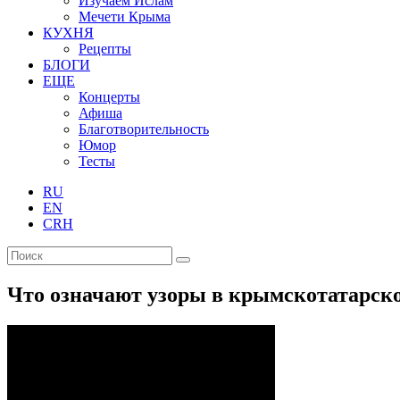
Изучаем Ислам
Мечети Крыма
КУХНЯ
Рецепты
БЛОГИ
ЕЩЕ
Концерты
Афиша
Благотворительность
Юмор
Тесты
RU
EN
CRH
Что означают узоры в крымскотатарско