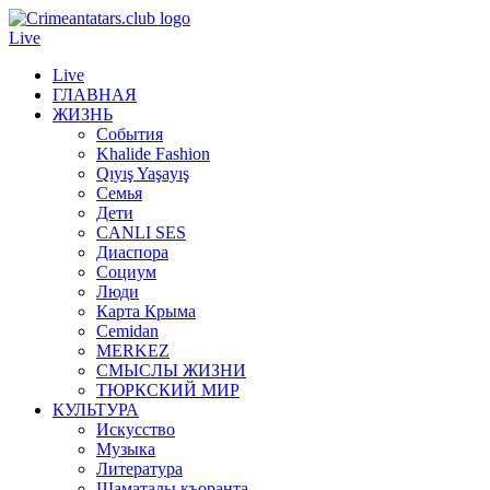
Live
Live
ГЛАВНАЯ
ЖИЗНЬ
События
Khalide Fashion
Qıyış Yaşayış
Семья
Дети
CANLI SES
Диаспора
Социум
Люди
Карта Крыма
Cemidan
МERKEZ
СМЫСЛЫ ЖИЗНИ
ТЮРКСКИЙ МИР
КУЛЬТУРА
Искусство
Музыка
Литература
Шаматалы къоранта