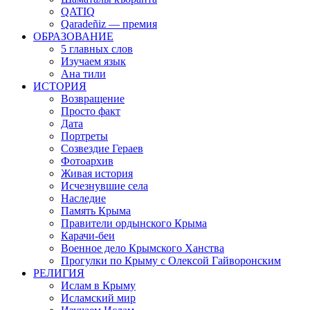
QATIQ
Qaradeñiz — премия
ОБРАЗОВАНИЕ
5 главных слов
Изучаем язык
Ана тили
ИСТОРИЯ
Возвращение
Просто факт
Дата
Портреты
Созвездие Гераев
Фотоархив
Живая история
Исчезнувшие села
Наследие
Память Крыма
Правители ордынского Крыма
Карачи-беи
Военное дело Крымского Ханства
Прогулки по Крыму с Олексой Гайворонским
РЕЛИГИЯ
Ислам в Крыму
Исламский мир