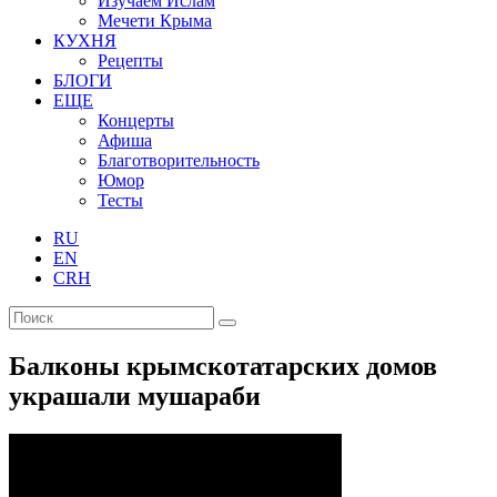
Изучаем Ислам
Мечети Крыма
КУХНЯ
Рецепты
БЛОГИ
ЕЩЕ
Концерты
Афиша
Благотворительность
Юмор
Тесты
RU
EN
CRH
Балконы крымскотатарских домов
украшали мушараби