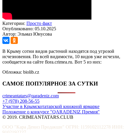
Категории:
Просто факт
Опубликовано: 05.10.2025
Автор: Эльмаз Юнусова
В Крыму сотни видов растений находятся под угрозой
исчезновения. По всей видимости, 10 видов уже исчезли,
сообщается на сайте flora.crimea.ru. Вот 5 из них:
Обложка: biolib.cz
САМОЕ ПОПУЛЯРНОЕ ЗА СУТКИ
crimeantatars@qaradeniz.com
+7 (978) 208-56-55
Участие в Крымскотатарской книжной ярмарке
Положение о конкурсе "QARADENIZ Премия"
© 2019. CRIMEANTATARS.CLUB
ООО "Кара Дениз Продакшн" ОГРН: 1159102112278 ИНН:
9102192227