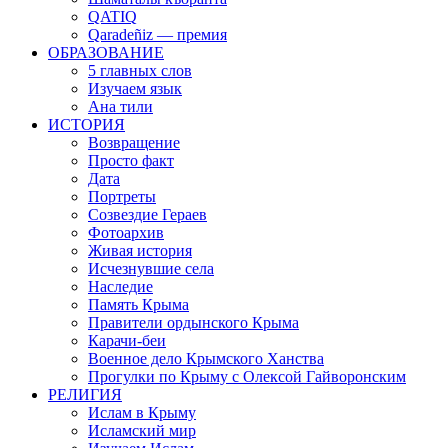
QATIQ
Qaradeñiz — премия
ОБРАЗОВАНИЕ
5 главных слов
Изучаем язык
Ана тили
ИСТОРИЯ
Возвращение
Просто факт
Дата
Портреты
Созвездие Гераев
Фотоархив
Живая история
Исчезнувшие села
Наследие
Память Крыма
Правители ордынского Крыма
Карачи-беи
Военное дело Крымского Ханства
Прогулки по Крыму с Олексой Гайворонским
РЕЛИГИЯ
Ислам в Крыму
Исламский мир