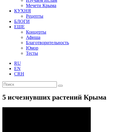
Изучаем Ислам
Мечети Крыма
КУХНЯ
Рецепты
БЛОГИ
ЕЩЕ
Концерты
Афиша
Благотворительность
Юмор
Тесты
RU
EN
CRH
5 исчезнувших растений Крыма