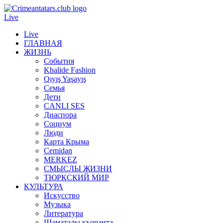
Live
Live
ГЛАВНАЯ
ЖИЗНЬ
События
Khalide Fashion
Qıyış Yaşayış
Семья
Дети
CANLI SES
Диаспора
Социум
Люди
Карта Крыма
Cemidan
МERKEZ
СМЫСЛЫ ЖИЗНИ
ТЮРКСКИЙ МИР
КУЛЬТУРА
Искусство
Музыка
Литература
Шаматалы къоранта