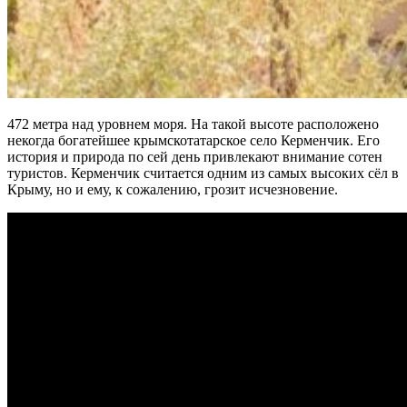
472 метра над уровнем моря. На такой высоте расположено
некогда богатейшее крымскотатарское село Керменчик. Его
история и природа по сей день привлекают внимание сотен
туристов. Керменчик считается одним из самых высоких сёл в
Крыму, но и ему, к сожалению, грозит исчезновение.