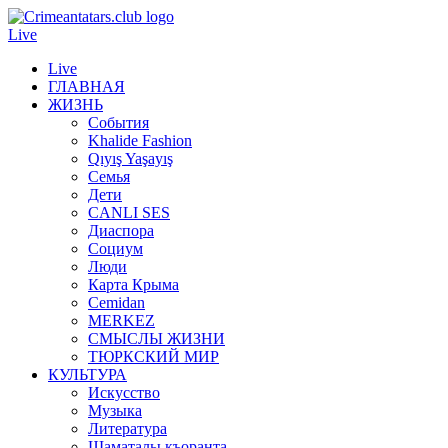
Live
Live
ГЛАВНАЯ
ЖИЗНЬ
События
Khalide Fashion
Qıyış Yaşayış
Семья
Дети
CANLI SES
Диаспора
Социум
Люди
Карта Крыма
Cemidan
МERKEZ
СМЫСЛЫ ЖИЗНИ
ТЮРКСКИЙ МИР
КУЛЬТУРА
Искусство
Музыка
Литература
Шаматалы къоранта