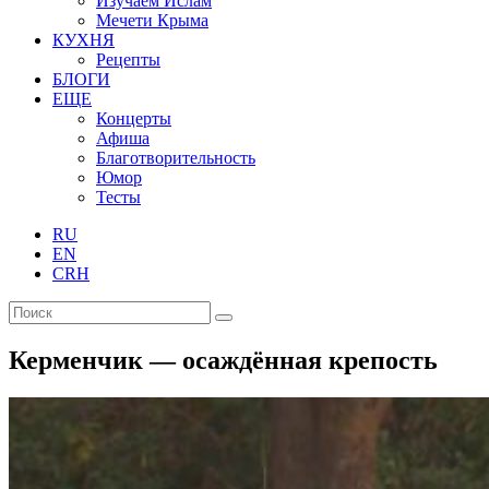
Изучаем Ислам
Мечети Крыма
КУХНЯ
Рецепты
БЛОГИ
ЕЩЕ
Концерты
Афиша
Благотворительность
Юмор
Тесты
RU
EN
CRH
Керменчик — осаждённая крепость