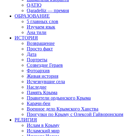
QATIQ
Qaradeñiz — премия
ОБРАЗОВАНИЕ
5 главных слов
Изучаем язык
Ана тили
ИСТОРИЯ
Возвращение
Просто факт
Дата
Портреты
Созвездие Гераев
Фотоархив
Живая история
Исчезнувшие села
Наследие
Память Крыма
Правители ордынского Крыма
Карачи-беи
Военное дело Крымского Ханства
Прогулки по Крыму с Олексой Гайворонским
РЕЛИГИЯ
Ислам в Крыму
Исламский мир