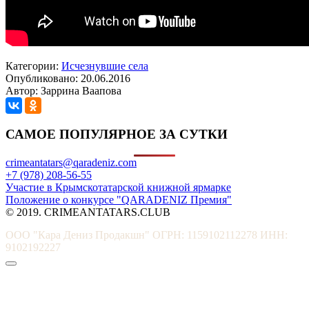
Категории:
Исчезнувшие села
Опубликовано: 20.06.2016
Автор: Заррина Ваапова
САМОЕ ПОПУЛЯРНОЕ ЗА СУТКИ
crimeantatars@qaradeniz.com
+7 (978) 208-56-55
Участие в Крымскотатарской книжной ярмарке
Положение о конкурсе "QARADENIZ Премия"
© 2019. CRIMEANTATARS.CLUB
ООО "Кара Дениз Продакшн" ОГРН: 1159102112278 ИНН:
9102192227