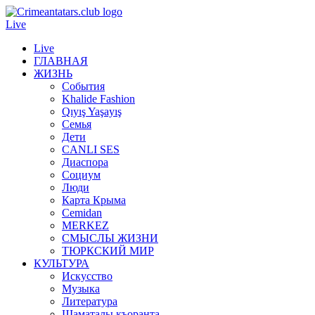
Live
Live
ГЛАВНАЯ
ЖИЗНЬ
События
Khalide Fashion
Qıyış Yaşayış
Семья
Дети
CANLI SES
Диаспора
Социум
Люди
Карта Крыма
Cemidan
МERKEZ
СМЫСЛЫ ЖИЗНИ
ТЮРКСКИЙ МИР
КУЛЬТУРА
Искусство
Музыка
Литература
Шаматалы къоранта