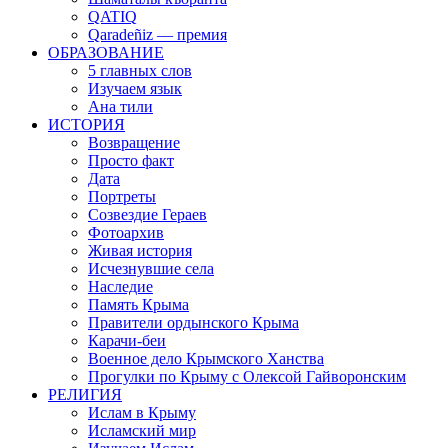
QATIQ
Qaradeñiz — премия
ОБРАЗОВАНИЕ
5 главных слов
Изучаем язык
Ана тили
ИСТОРИЯ
Возвращение
Просто факт
Дата
Портреты
Созвездие Гераев
Фотоархив
Живая история
Исчезнувшие села
Наследие
Память Крыма
Правители ордынского Крыма
Карачи-беи
Военное дело Крымского Ханства
Прогулки по Крыму с Олексой Гайворонским
РЕЛИГИЯ
Ислам в Крыму
Исламский мир