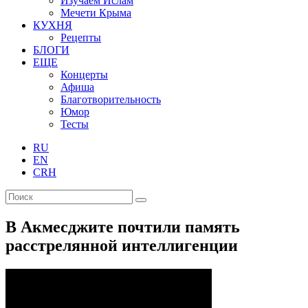
Изучаем Ислам
Мечети Крыма
КУХНЯ
Рецепты
БЛОГИ
ЕЩЕ
Концерты
Афиша
Благотворительность
Юмор
Тесты
RU
EN
CRH
В Акмесджите почтили память
расстрелянной интеллигенции