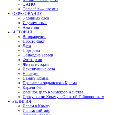
QATIQ
Qaradeñiz — премия
ОБРАЗОВАНИЕ
5 главных слов
Изучаем язык
Ана тили
ИСТОРИЯ
Возвращение
Просто факт
Дата
Портреты
Созвездие Гераев
Фотоархив
Живая история
Исчезнувшие села
Наследие
Память Крыма
Правители ордынского Крыма
Карачи-беи
Военное дело Крымского Ханства
Прогулки по Крыму с Олексой Гайворонским
РЕЛИГИЯ
Ислам в Крыму
Исламский мир