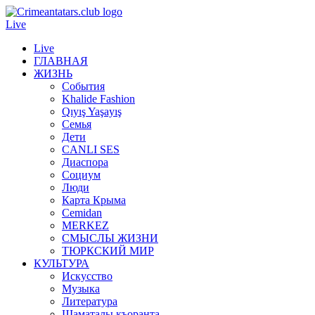
Live
Live
ГЛАВНАЯ
ЖИЗНЬ
События
Khalide Fashion
Qıyış Yaşayış
Семья
Дети
CANLI SES
Диаспора
Социум
Люди
Карта Крыма
Cemidan
МERKEZ
СМЫСЛЫ ЖИЗНИ
ТЮРКСКИЙ МИР
КУЛЬТУРА
Искусство
Музыка
Литература
Шаматалы къоранта