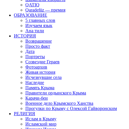
QATIQ
Qaradeñiz — премия
ОБРАЗОВАНИЕ
5 главных слов
Изучаем язык
Ана тили
ИСТОРИЯ
Возвращение
Просто факт
Дата
Портреты
Созвездие Гераев
Фотоархив
Живая история
Исчезнувшие села
Наследие
Память Крыма
Правители ордынского Крыма
Карачи-беи
Военное дело Крымского Ханства
Прогулки по Крыму с Олексой Гайворонским
РЕЛИГИЯ
Ислам в Крыму
Исламский мир