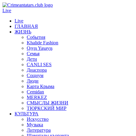
Live
Live
ГЛАВНАЯ
ЖИЗНЬ
События
Khalide Fashion
Qıyış Yaşayış
Семья
Дети
CANLI SES
Диаспора
Социум
Люди
Карта Крыма
Cemidan
МERKEZ
СМЫСЛЫ ЖИЗНИ
ТЮРКСКИЙ МИР
КУЛЬТУРА
Искусство
Музыка
Литература
Шаматалы къоранта