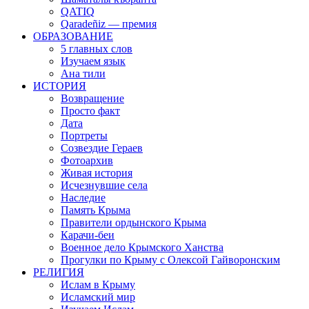
QATIQ
Qaradeñiz — премия
ОБРАЗОВАНИЕ
5 главных слов
Изучаем язык
Ана тили
ИСТОРИЯ
Возвращение
Просто факт
Дата
Портреты
Созвездие Гераев
Фотоархив
Живая история
Исчезнувшие села
Наследие
Память Крыма
Правители ордынского Крыма
Карачи-беи
Военное дело Крымского Ханства
Прогулки по Крыму с Олексой Гайворонским
РЕЛИГИЯ
Ислам в Крыму
Исламский мир