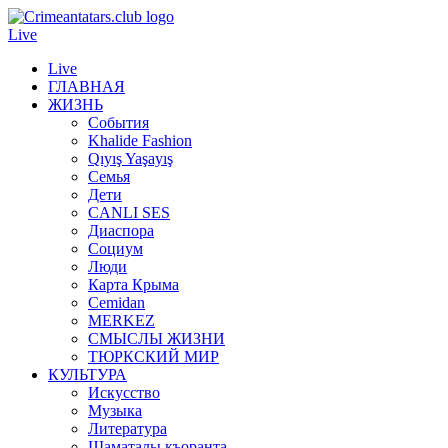
Live
Live
ГЛАВНАЯ
ЖИЗНЬ
События
Khalide Fashion
Qıyış Yaşayış
Семья
Дети
CANLI SES
Диаспора
Социум
Люди
Карта Крыма
Cemidan
МERKEZ
СМЫСЛЫ ЖИЗНИ
ТЮРКСКИЙ МИР
КУЛЬТУРА
Искусство
Музыка
Литература
Шаматалы къоранта