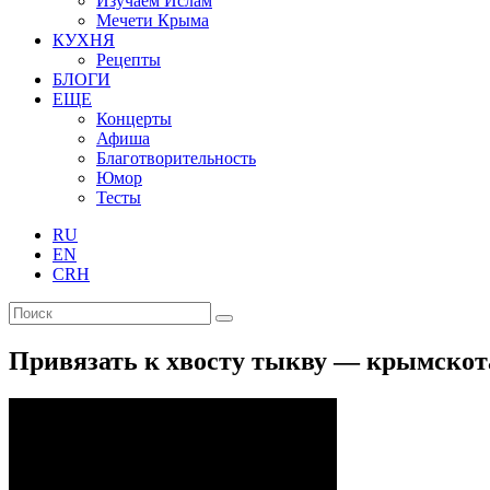
Изучаем Ислам
Мечети Крыма
КУХНЯ
Рецепты
БЛОГИ
ЕЩЕ
Концерты
Афиша
Благотворительность
Юмор
Тесты
RU
EN
CRH
Привязать к хвосту тыкву — крымскот