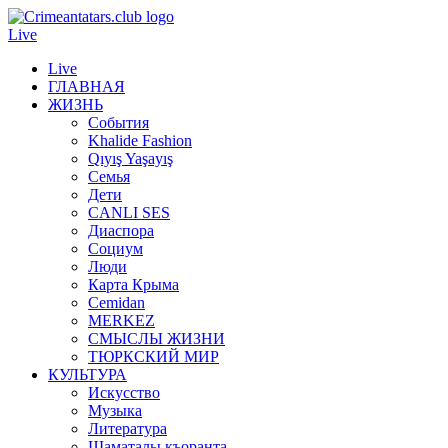
Live
Live
ГЛАВНАЯ
ЖИЗНЬ
События
Khalide Fashion
Qıyış Yaşayış
Семья
Дети
CANLI SES
Диаспора
Социум
Люди
Карта Крыма
Cemidan
МERKEZ
СМЫСЛЫ ЖИЗНИ
ТЮРКСКИЙ МИР
КУЛЬТУРА
Искусство
Музыка
Литература
Шаматалы къоранта