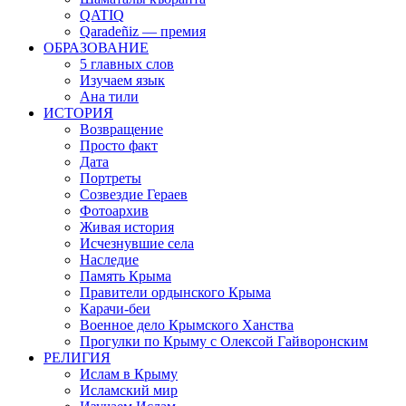
QATIQ
Qaradeñiz — премия
ОБРАЗОВАНИЕ
5 главных слов
Изучаем язык
Ана тили
ИСТОРИЯ
Возвращение
Просто факт
Дата
Портреты
Созвездие Гераев
Фотоархив
Живая история
Исчезнувшие села
Наследие
Память Крыма
Правители ордынского Крыма
Карачи-беи
Военное дело Крымского Ханства
Прогулки по Крыму с Олексой Гайворонским
РЕЛИГИЯ
Ислам в Крыму
Исламский мир