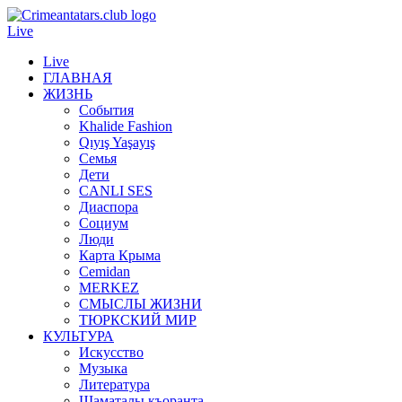
Live
Live
ГЛАВНАЯ
ЖИЗНЬ
События
Khalide Fashion
Qıyış Yaşayış
Семья
Дети
CANLI SES
Диаспора
Социум
Люди
Карта Крыма
Cemidan
МERKEZ
СМЫСЛЫ ЖИЗНИ
ТЮРКСКИЙ МИР
КУЛЬТУРА
Искусство
Музыка
Литература
Шаматалы къоранта