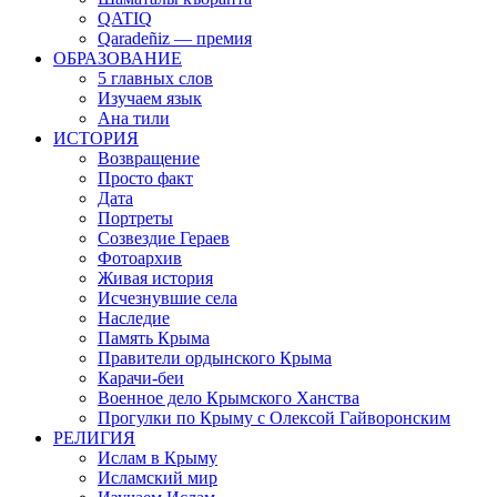
QATIQ
Qaradeñiz — премия
ОБРАЗОВАНИЕ
5 главных слов
Изучаем язык
Ана тили
ИСТОРИЯ
Возвращение
Просто факт
Дата
Портреты
Созвездие Гераев
Фотоархив
Живая история
Исчезнувшие села
Наследие
Память Крыма
Правители ордынского Крыма
Карачи-беи
Военное дело Крымского Ханства
Прогулки по Крыму с Олексой Гайворонским
РЕЛИГИЯ
Ислам в Крыму
Исламский мир