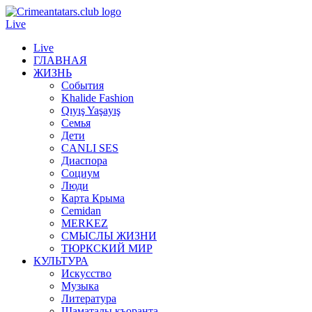
Live
Live
ГЛАВНАЯ
ЖИЗНЬ
События
Khalide Fashion
Qıyış Yaşayış
Семья
Дети
CANLI SES
Диаспора
Социум
Люди
Карта Крыма
Cemidan
МERKEZ
СМЫСЛЫ ЖИЗНИ
ТЮРКСКИЙ МИР
КУЛЬТУРА
Искусство
Музыка
Литература
Шаматалы къоранта