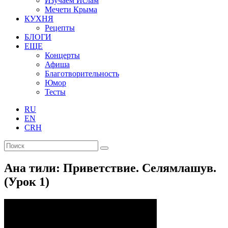
Изучаем Ислам
Мечети Крыма
КУХНЯ
Рецепты
БЛОГИ
ЕЩЕ
Концерты
Афиша
Благотворительность
Юмор
Тесты
RU
EN
CRH
Ана тили: Приветствие. Селямлашув.
(Урок 1)