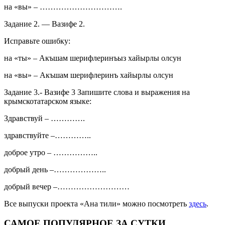
на «вы» – ………………………….
Задание 2. — Вазифе 2.
Исправьте ошибку:
на «ты» – Акъшам шерифлеринъыз хайырлы олсун
на «вы» – Акъшам шерифлеринъ хайырлы олсун
Задание 3.- Вазифе 3 Запишите слова и выражения на
крымскотатарском языке:
Здравствуй – ………….
здравствуйте –…………..
доброе утро – ……………..
добрый день –………………..
добрый вечер –………………………
Все выпуски проекта «Ана тили» можно посмотреть
здесь
.
САМОЕ ПОПУЛЯРНОЕ ЗА СУТКИ