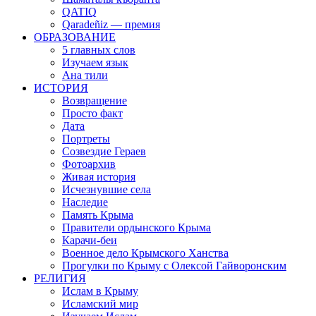
QATIQ
Qaradeñiz — премия
ОБРАЗОВАНИЕ
5 главных слов
Изучаем язык
Ана тили
ИСТОРИЯ
Возвращение
Просто факт
Дата
Портреты
Созвездие Гераев
Фотоархив
Живая история
Исчезнувшие села
Наследие
Память Крыма
Правители ордынского Крыма
Карачи-беи
Военное дело Крымского Ханства
Прогулки по Крыму с Олексой Гайворонским
РЕЛИГИЯ
Ислам в Крыму
Исламский мир