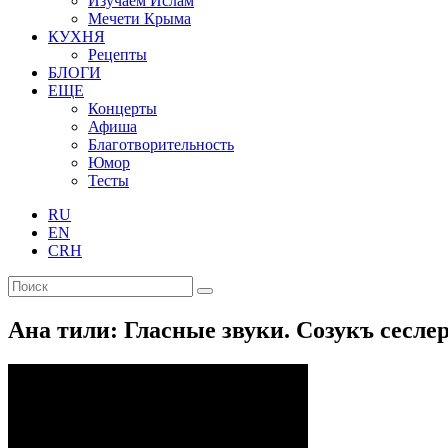
Изучаем Ислам
Мечети Крыма
КУХНЯ
Рецепты
БЛОГИ
ЕЩЕ
Концерты
Афиша
Благотворительность
Юмор
Тесты
RU
EN
CRH
Ана тили: Гласные звуки. Созукъ сеслер