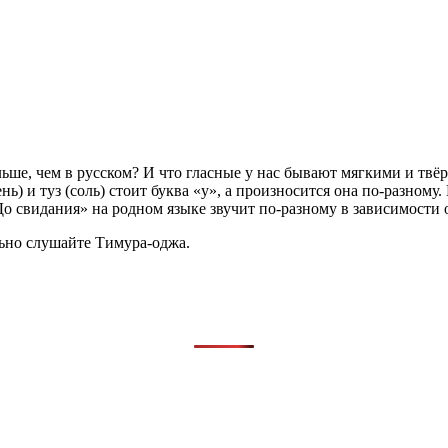
ольше, чем в русском? И что гласные у нас бывают мягкими и тв
день) и туз (соль) стоит буква «у», а произносится она по-разно
«До свидания» на родном языке звучит по-разному в зависимости
ьно слушайте Тимура-оджа.