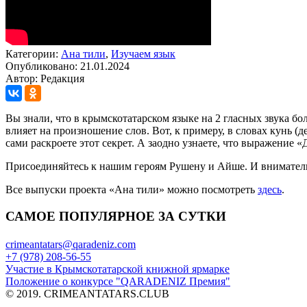
Категории:
Ана тили
,
Изучаем язык
Опубликовано: 21.01.2024
Автор: Редакция
Вы знали, что в крымскотатарском языке на 2 гласных звука б
влияет на произношение слов. Вот, к примеру, в словах кунь (
сами раскроете этот секрет. А заодно узнаете, что выражение 
Присоединяйтесь к нашим героям Рушену и Айше. И внимател
Все выпуски проекта «Ана тили» можно посмотреть
здесь
.
САМОЕ ПОПУЛЯРНОЕ ЗА СУТКИ
crimeantatars@qaradeniz.com
+7 (978) 208-56-55
Участие в Крымскотатарской книжной ярмарке
Положение о конкурсе "QARADENIZ Премия"
© 2019. CRIMEANTATARS.CLUB