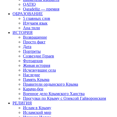
QATIQ
Qaradeñiz — премия
ОБРАЗОВАНИЕ
5 главных слов
Изучаем язык
Ана тили
ИСТОРИЯ
Возвращение
Просто факт
Дата
Портреты
Созвездие Гераев
Фотоархив
Живая история
Исчезнувшие села
Наследие
Память Крыма
Правители ордынского Крыма
Карачи-беи
Военное дело Крымского Ханства
Прогулки по Крыму с Олексой Гайворонским
РЕЛИГИЯ
Ислам в Крыму
Исламский мир