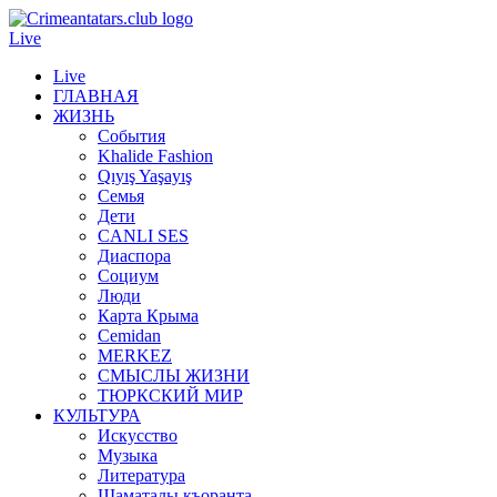
Live
Live
ГЛАВНАЯ
ЖИЗНЬ
События
Khalide Fashion
Qıyış Yaşayış
Семья
Дети
CANLI SES
Диаспора
Социум
Люди
Карта Крыма
Cemidan
МERKEZ
СМЫСЛЫ ЖИЗНИ
ТЮРКСКИЙ МИР
КУЛЬТУРА
Искусство
Музыка
Литература
Шаматалы къоранта