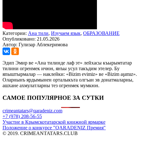
Категории:
Ана тили
,
Изучаем язык
,
ОБРАЗОВАНИЕ
Опубликовано: 21.05.2026
Автор: Гулизар Аблекеримова
Эдип Эмир ве «Ана тилинде лаф эт» лейхасы къырымтатар
тилини огренмек ичюн, янъы усул такъдим этелер. Бу
япыштырмалар — наклейки: «Bizim evimiz» ве «Bizim aşımız».
Оларнынъ ярдымынен орталыкъта олгъан эв донатмаларны,
ашхане ахмулатларны тез огренмек мумкюн.
САМОЕ ПОПУЛЯРНОЕ ЗА СУТКИ
crimeantatars@qaradeniz.com
+7 (978) 208-56-55
Участие в Крымскотатарской книжной ярмарке
Положение о конкурсе "QARADENIZ Премия"
© 2019. CRIMEANTATARS.CLUB