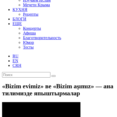
Изучаем Ислам
Мечети Крыма
КУХНЯ
Рецепты
БЛОГИ
ЕЩЕ
Концерты
Афиша
Благотворительность
Юмор
Тесты
RU
EN
CRH
«Bizim evimiz» ве «Bizim aşımız» — ана
тилимизде япыштырмалар