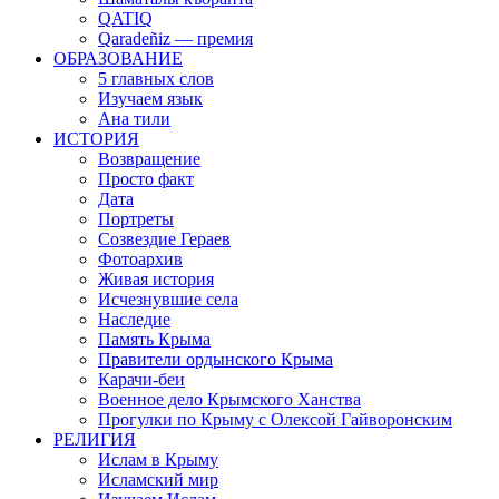
QATIQ
Qaradeñiz — премия
ОБРАЗОВАНИЕ
5 главных слов
Изучаем язык
Ана тили
ИСТОРИЯ
Возвращение
Просто факт
Дата
Портреты
Созвездие Гераев
Фотоархив
Живая история
Исчезнувшие села
Наследие
Память Крыма
Правители ордынского Крыма
Карачи-беи
Военное дело Крымского Ханства
Прогулки по Крыму с Олексой Гайворонским
РЕЛИГИЯ
Ислам в Крыму
Исламский мир