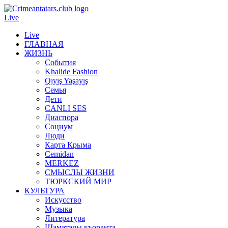
Live
Live
ГЛАВНАЯ
ЖИЗНЬ
События
Khalide Fashion
Qıyış Yaşayış
Семья
Дети
CANLI SES
Диаспора
Социум
Люди
Карта Крыма
Cemidan
МERKEZ
СМЫСЛЫ ЖИЗНИ
ТЮРКСКИЙ МИР
КУЛЬТУРА
Искусство
Музыка
Литература
Шаматалы къоранта