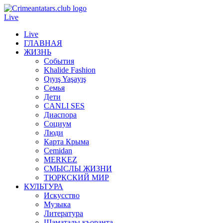
Live
Live
ГЛАВНАЯ
ЖИЗНЬ
События
Khalide Fashion
Qıyış Yaşayış
Семья
Дети
CANLI SES
Диаспора
Социум
Люди
Карта Крыма
Cemidan
МERKEZ
СМЫСЛЫ ЖИЗНИ
ТЮРКСКИЙ МИР
КУЛЬТУРА
Искусство
Музыка
Литература
Шаматалы къоранта