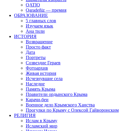
QATIQ
Qaradeñiz — премия
ОБРАЗОВАНИЕ
5 главных слов
Изучаем язык
Ана тили
ИСТОРИЯ
Возвращение
Просто факт
Дата
Портреты
Созвездие Гераев
Фотоархив
Живая история
Исчезнувшие села
Наследие
Память Крыма
Правители ордынского Крыма
Карачи-беи
Военное дело Крымского Ханства
Прогулки по Крыму с Олексой Гайворонским
РЕЛИГИЯ
Ислам в Крыму
Исламский мир