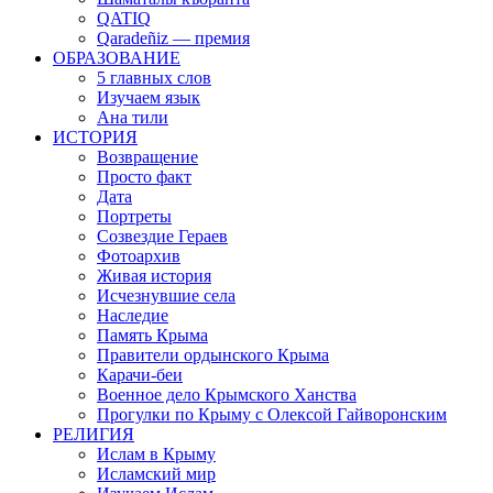
QATIQ
Qaradeñiz — премия
ОБРАЗОВАНИЕ
5 главных слов
Изучаем язык
Ана тили
ИСТОРИЯ
Возвращение
Просто факт
Дата
Портреты
Созвездие Гераев
Фотоархив
Живая история
Исчезнувшие села
Наследие
Память Крыма
Правители ордынского Крыма
Карачи-беи
Военное дело Крымского Ханства
Прогулки по Крыму с Олексой Гайворонским
РЕЛИГИЯ
Ислам в Крыму
Исламский мир