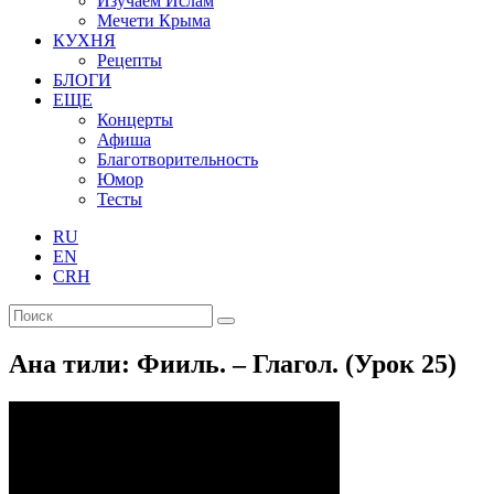
Изучаем Ислам
Мечети Крыма
КУХНЯ
Рецепты
БЛОГИ
ЕЩЕ
Концерты
Афиша
Благотворительность
Юмор
Тесты
RU
EN
CRH
Ана тили: Фииль. – Глагол. (Урок 25)