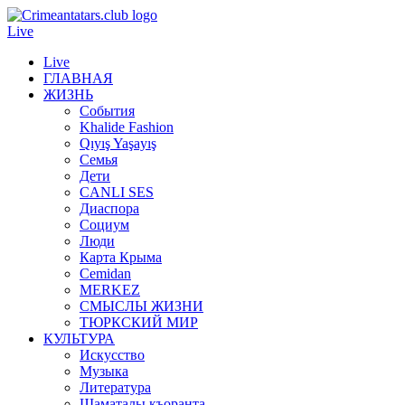
Live
Live
ГЛАВНАЯ
ЖИЗНЬ
События
Khalide Fashion
Qıyış Yaşayış
Семья
Дети
CANLI SES
Диаспора
Социум
Люди
Карта Крыма
Cemidan
МERKEZ
СМЫСЛЫ ЖИЗНИ
ТЮРКСКИЙ МИР
КУЛЬТУРА
Искусство
Музыка
Литература
Шаматалы къоранта