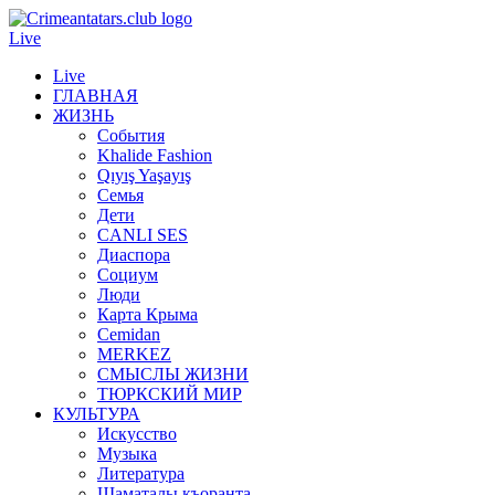
Live
Live
ГЛАВНАЯ
ЖИЗНЬ
События
Khalide Fashion
Qıyış Yaşayış
Семья
Дети
CANLI SES
Диаспора
Социум
Люди
Карта Крыма
Cemidan
МERKEZ
СМЫСЛЫ ЖИЗНИ
ТЮРКСКИЙ МИР
КУЛЬТУРА
Искусство
Музыка
Литература
Шаматалы къоранта