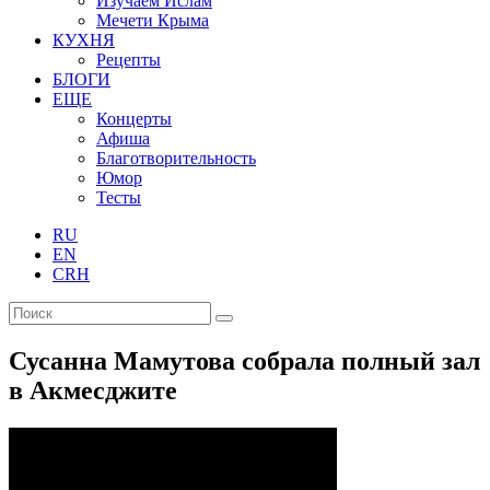
Изучаем Ислам
Мечети Крыма
КУХНЯ
Рецепты
БЛОГИ
ЕЩЕ
Концерты
Афиша
Благотворительность
Юмор
Тесты
RU
EN
CRH
Сусанна Мамутова собрала полный зал
в Акмесджите