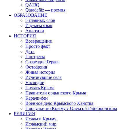
QATIQ
Qaradeñiz — премия
ОБРАЗОВАНИЕ
5 главных слов
Изучаем язык
Ана тили
ИСТОРИЯ
Возвращение
Просто факт
Дата
Портреты
Созвездие Гераев
Фотоархив
Живая история
Исчезнувшие села
Наследие
Память Крыма
Правители ордынского Крыма
Карачи-беи
Военное дело Крымского Ханства
Прогулки по Крыму с Олексой Гайворонским
РЕЛИГИЯ
Ислам в Крыму
Исламский мир