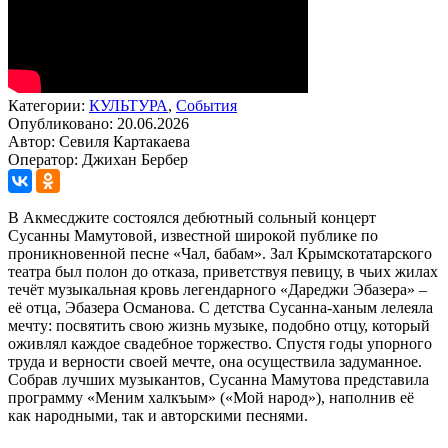
Категории:
КУЛЬТУРА
,
События
Опубликовано: 20.06.2026
Автор: Севиля Картакаева
Оператор: Джихан Бербер
В Акмесджите состоялся дебютный сольный концерт
Сусанны Мамутовой, известной широкой публике по
проникновенной песне «Чал, бабам». Зал Крымскотатарского
театра был полон до отказа, приветствуя певицу, в чьих жилах
течёт музыкальная кровь легендарного «Дареджи Эбазера» –
её отца, Эбазера Османова. С детства Сусанна-ханым лелеяла
мечту: посвятить свою жизнь музыке, подобно отцу, который
оживлял каждое свадебное торжество. Спустя годы упорного
труда и верности своей мечте, она осуществила задуманное.
Собрав лучших музыкантов, Сусанна Мамутова представила
программу «Меним халкъым» («Мой народ»), наполнив её
как народными, так и авторскими песнями.