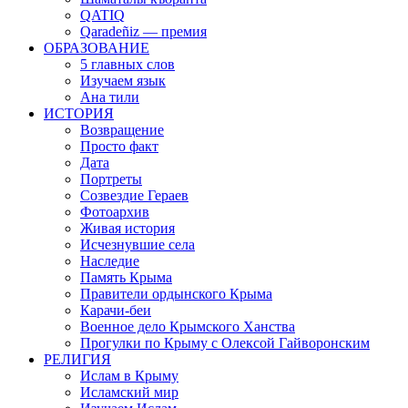
QATIQ
Qaradeñiz — премия
ОБРАЗОВАНИЕ
5 главных слов
Изучаем язык
Ана тили
ИСТОРИЯ
Возвращение
Просто факт
Дата
Портреты
Созвездие Гераев
Фотоархив
Живая история
Исчезнувшие села
Наследие
Память Крыма
Правители ордынского Крыма
Карачи-беи
Военное дело Крымского Ханства
Прогулки по Крыму с Олексой Гайворонским
РЕЛИГИЯ
Ислам в Крыму
Исламский мир