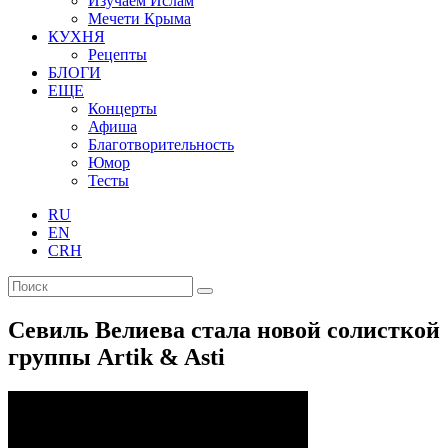
Изучаем Ислам
Мечети Крыма
КУХНЯ
Рецепты
БЛОГИ
ЕЩЕ
Концерты
Афиша
Благотворительность
Юмор
Тесты
RU
EN
CRH
Севиль Велиева стала новой солисткой
группы Artik & Asti