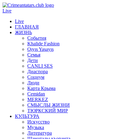
Live
Live
ГЛАВНАЯ
ЖИЗНЬ
События
Khalide Fashion
Qıyış Yaşayış
Семья
Дети
CANLI SES
Диаспора
Социум
Люди
Карта Крыма
Cemidan
МERKEZ
СМЫСЛЫ ЖИЗНИ
ТЮРКСКИЙ МИР
КУЛЬТУРА
Искусство
Музыка
Литература
Шаматалы къоранта