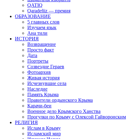
QATIQ
Qaradeñiz — премия
ОБРАЗОВАНИЕ
5 главных слов
Изучаем язык
Ана тили
ИСТОРИЯ
Возвращение
Просто факт
Дата
Портреты
Созвездие Гераев
Фотоархив
Живая история
Исчезнувшие села
Наследие
Память Крыма
Правители ордынского Крыма
Карачи-беи
Военное дело Крымского Ханства
Прогулки по Крыму с Олексой Гайворонским
РЕЛИГИЯ
Ислам в Крыму
Исламский мир