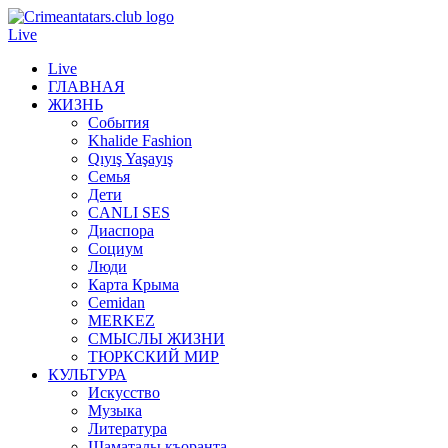
Live
Live
ГЛАВНАЯ
ЖИЗНЬ
События
Khalide Fashion
Qıyış Yaşayış
Семья
Дети
CANLI SES
Диаспора
Социум
Люди
Карта Крыма
Cemidan
МERKEZ
СМЫСЛЫ ЖИЗНИ
ТЮРКСКИЙ МИР
КУЛЬТУРА
Искусство
Музыка
Литература
Шаматалы къоранта