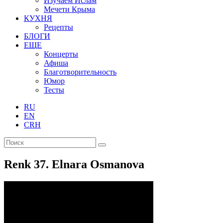
Изучаем Ислам
Мечети Крыма
КУХНЯ
Рецепты
БЛОГИ
ЕЩЕ
Концерты
Афиша
Благотворительность
Юмор
Тесты
RU
EN
CRH
Renk 37. Elnara Osmanova