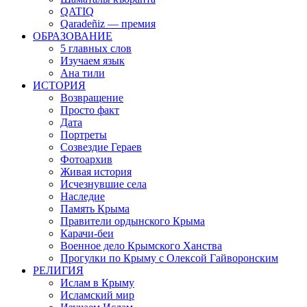
QATIQ
Qaradeñiz — премия
ОБРАЗОВАНИЕ
5 главных слов
Изучаем язык
Ана тили
ИСТОРИЯ
Возвращение
Просто факт
Дата
Портреты
Созвездие Гераев
Фотоархив
Живая история
Исчезнувшие села
Наследие
Память Крыма
Правители ордынского Крыма
Карачи-беи
Военное дело Крымского Ханства
Прогулки по Крыму с Олексой Гайворонским
РЕЛИГИЯ
Ислам в Крыму
Исламский мир