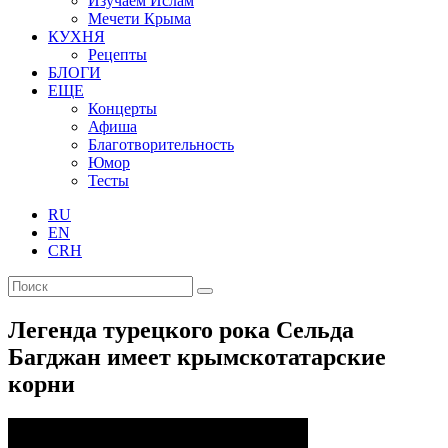
Изучаем Ислам
Мечети Крыма
КУХНЯ
Рецепты
БЛОГИ
ЕЩЕ
Концерты
Афиша
Благотворительность
Юмор
Тесты
RU
EN
CRH
Легенда турецкого рока Сельда
Багджан имеет крымскотатарские
корни