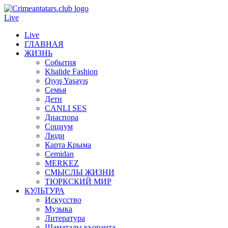
Live
Live
ГЛАВНАЯ
ЖИЗНЬ
События
Khalide Fashion
Qıyış Yaşayış
Семья
Дети
CANLI SES
Диаспора
Социум
Люди
Карта Крыма
Cemidan
МERKEZ
СМЫСЛЫ ЖИЗНИ
ТЮРКСКИЙ МИР
КУЛЬТУРА
Искусство
Музыка
Литература
Шаматалы къоранта