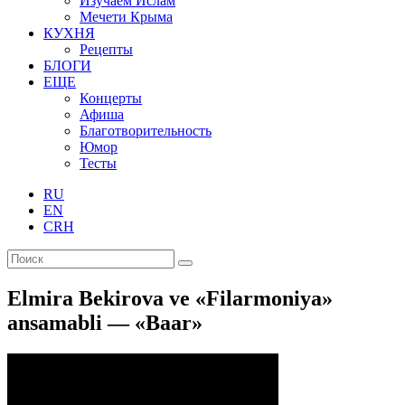
Изучаем Ислам
Мечети Крыма
КУХНЯ
Рецепты
БЛОГИ
ЕЩЕ
Концерты
Афиша
Благотворительность
Юмор
Тесты
RU
EN
CRH
Elmira Bekirova ve «Filarmoniya»
ansamabli — «Baar»