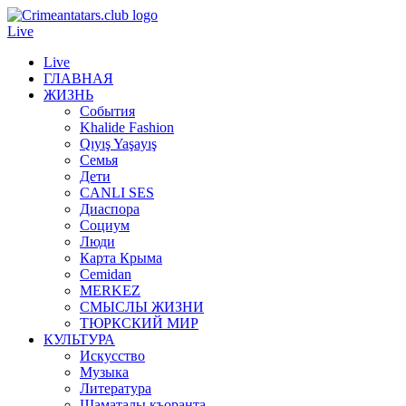
Live
Live
ГЛАВНАЯ
ЖИЗНЬ
События
Khalide Fashion
Qıyış Yaşayış
Семья
Дети
CANLI SES
Диаспора
Социум
Люди
Карта Крыма
Cemidan
МERKEZ
СМЫСЛЫ ЖИЗНИ
ТЮРКСКИЙ МИР
КУЛЬТУРА
Искусство
Музыка
Литература
Шаматалы къоранта