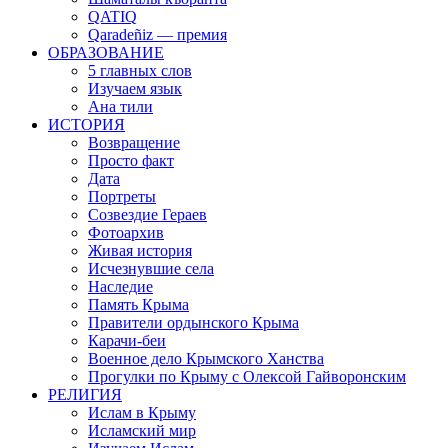
QATIQ
Qaradeñiz — премия
ОБРАЗОВАНИЕ
5 главных слов
Изучаем язык
Ана тили
ИСТОРИЯ
Возвращение
Просто факт
Дата
Портреты
Созвездие Гераев
Фотоархив
Живая история
Исчезнувшие села
Наследие
Память Крыма
Правители ордынского Крыма
Карачи-беи
Военное дело Крымского Ханства
Прогулки по Крыму с Олексой Гайворонским
РЕЛИГИЯ
Ислам в Крыму
Исламский мир