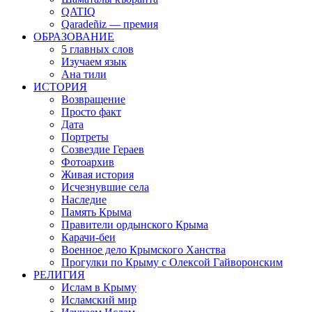
QATIQ
Qaradeñiz — премия
ОБРАЗОВАНИЕ
5 главных слов
Изучаем язык
Ана тили
ИСТОРИЯ
Возвращение
Просто факт
Дата
Портреты
Созвездие Гераев
Фотоархив
Живая история
Исчезнувшие села
Наследие
Память Крыма
Правители ордынского Крыма
Карачи-беи
Военное дело Крымского Ханства
Прогулки по Крыму с Олексой Гайворонским
РЕЛИГИЯ
Ислам в Крыму
Исламский мир