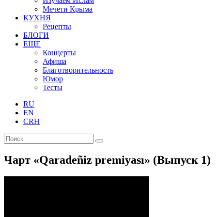
Изучаем Ислам
Мечети Крыма
КУХНЯ
Рецепты
БЛОГИ
ЕЩЕ
Концерты
Афиша
Благотворительность
Юмор
Тесты
RU
EN
CRH
Чарт «Qaradeñiz premiyası» (Выпуск 1)