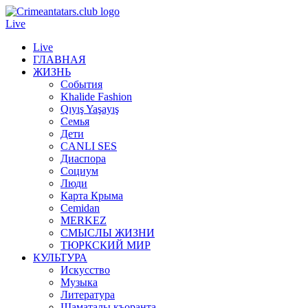
Live
Live
ГЛАВНАЯ
ЖИЗНЬ
События
Khalide Fashion
Qıyış Yaşayış
Семья
Дети
CANLI SES
Диаспора
Социум
Люди
Карта Крыма
Cemidan
МERKEZ
СМЫСЛЫ ЖИЗНИ
ТЮРКСКИЙ МИР
КУЛЬТУРА
Искусство
Музыка
Литература
Шаматалы къоранта