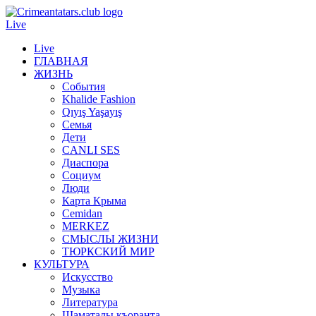
Live
Live
ГЛАВНАЯ
ЖИЗНЬ
События
Khalide Fashion
Qıyış Yaşayış
Семья
Дети
CANLI SES
Диаспора
Социум
Люди
Карта Крыма
Cemidan
МERKEZ
СМЫСЛЫ ЖИЗНИ
ТЮРКСКИЙ МИР
КУЛЬТУРА
Искусство
Музыка
Литература
Шаматалы къоранта