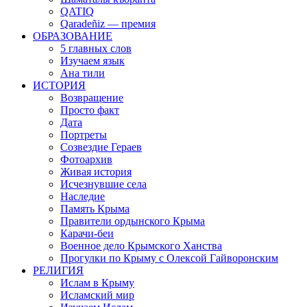
QATIQ
Qaradeñiz — премия
ОБРАЗОВАНИЕ
5 главных слов
Изучаем язык
Ана тили
ИСТОРИЯ
Возвращение
Просто факт
Дата
Портреты
Созвездие Гераев
Фотоархив
Живая история
Исчезнувшие села
Наследие
Память Крыма
Правители ордынского Крыма
Карачи-беи
Военное дело Крымского Ханства
Прогулки по Крыму с Олексой Гайворонским
РЕЛИГИЯ
Ислам в Крыму
Исламский мир