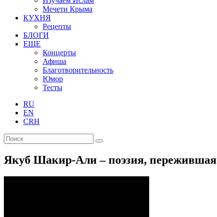
Изучаем Ислам
Мечети Крыма
КУХНЯ
Рецепты
БЛОГИ
ЕЩЕ
Концерты
Афиша
Благотворительность
Юмор
Тесты
RU
EN
CRH
Якуб Шакир-Али – поэзия, пережившая