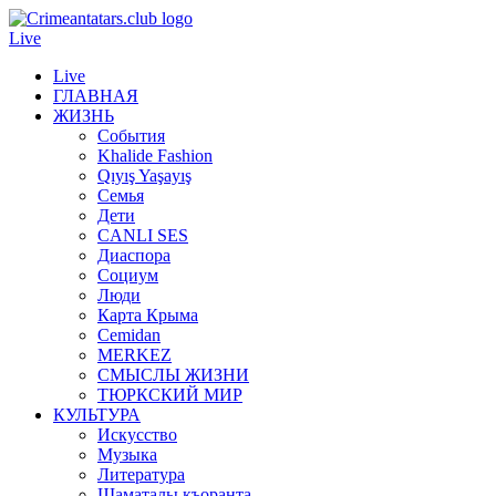
Live
Live
ГЛАВНАЯ
ЖИЗНЬ
События
Khalide Fashion
Qıyış Yaşayış
Семья
Дети
CANLI SES
Диаспора
Социум
Люди
Карта Крыма
Cemidan
МERKEZ
СМЫСЛЫ ЖИЗНИ
ТЮРКСКИЙ МИР
КУЛЬТУРА
Искусство
Музыка
Литература
Шаматалы къоранта