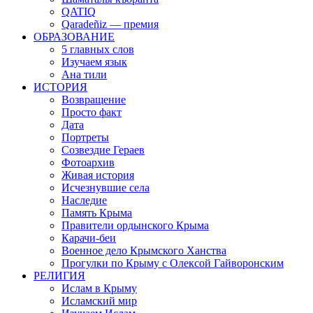
QATIQ
Qaradeñiz — премия
ОБРАЗОВАНИЕ
5 главных слов
Изучаем язык
Ана тили
ИСТОРИЯ
Возвращение
Просто факт
Дата
Портреты
Созвездие Гераев
Фотоархив
Живая история
Исчезнувшие села
Наследие
Память Крыма
Правители ордынского Крыма
Карачи-беи
Военное дело Крымского Ханства
Прогулки по Крыму с Олексой Гайворонским
РЕЛИГИЯ
Ислам в Крыму
Исламский мир