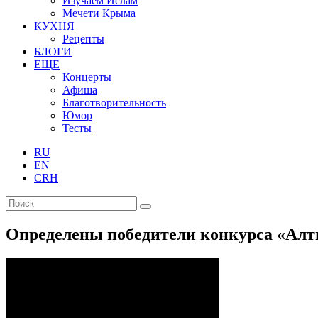
Изучаем Ислам
Мечети Крыма
КУХНЯ
Рецепты
БЛОГИ
ЕЩЕ
Концерты
Афиша
Благотворительность
Юмор
Тесты
RU
EN
CRH
Определены победители конкурса «Алт