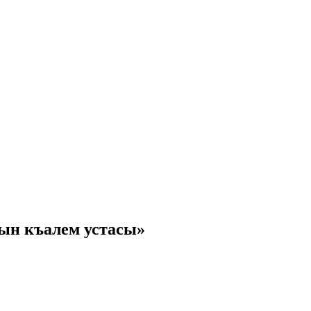
ын къалем устасы»