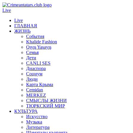
Live
Live
ГЛАВНАЯ
ЖИЗНЬ
События
Khalide Fashion
Qıyış Yaşayış
Семья
Дети
CANLI SES
Диаспора
Социум
Люди
Карта Крыма
Cemidan
МERKEZ
СМЫСЛЫ ЖИЗНИ
ТЮРКСКИЙ МИР
КУЛЬТУРА
Искусство
Музыка
Литература
Шаматалы къоранта