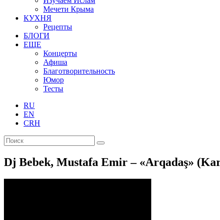
Изучаем Ислам
Мечети Крыма
КУХНЯ
Рецепты
БЛОГИ
ЕЩЕ
Концерты
Афиша
Благотворительность
Юмор
Тесты
RU
EN
CRH
Dj Bebek, Mustafa Emir – «Arqadaş» (Ka