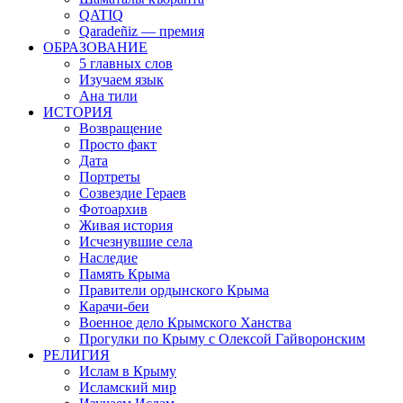
QATIQ
Qaradeñiz — премия
ОБРАЗОВАНИЕ
5 главных слов
Изучаем язык
Ана тили
ИСТОРИЯ
Возвращение
Просто факт
Дата
Портреты
Созвездие Гераев
Фотоархив
Живая история
Исчезнувшие села
Наследие
Память Крыма
Правители ордынского Крыма
Карачи-беи
Военное дело Крымского Ханства
Прогулки по Крыму с Олексой Гайворонским
РЕЛИГИЯ
Ислам в Крыму
Исламский мир