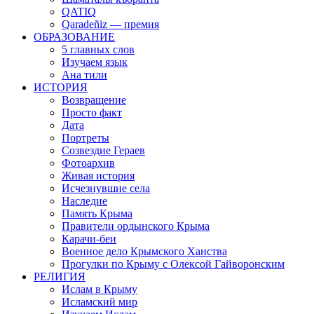
QATIQ
Qaradeñiz — премия
ОБРАЗОВАНИЕ
5 главных слов
Изучаем язык
Ана тили
ИСТОРИЯ
Возвращение
Просто факт
Дата
Портреты
Созвездие Гераев
Фотоархив
Живая история
Исчезнувшие села
Наследие
Память Крыма
Правители ордынского Крыма
Карачи-беи
Военное дело Крымского Ханства
Прогулки по Крыму с Олексой Гайворонским
РЕЛИГИЯ
Ислам в Крыму
Исламский мир