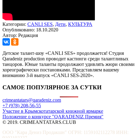
Категории:
CANLI SES
,
Дети
,
КУЛЬТУРА
Опубликовано: 18.10.2020
Автор: Редакция
Детское талант-шоу «CANLI SES» продолжается! Студия
Qaradeniz production проводит кастинги среди талантливых
танцоров. Юные таланты продолжают удивлять жюри своими
хореографически постановками. Представляем вашему
вниманию 3-й выпуск «CANLI SES-2020».
САМОЕ ПОПУЛЯРНОЕ ЗА СУТКИ
crimeantatars@qaradeniz.com
+7 (978) 208-56-55
Участие в Крымскотатарской книжной ярмарке
Положение о конкурсе "QARADENIZ Премия"
© 2019. CRIMEANTATARS.CLUB
ООО "Кара Дениз Продакшн" ОГРН: 1159102112278 ИНН:
9102192227