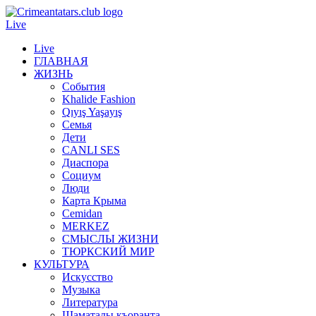
Live
Live
ГЛАВНАЯ
ЖИЗНЬ
События
Khalide Fashion
Qıyış Yaşayış
Семья
Дети
CANLI SES
Диаспора
Социум
Люди
Карта Крыма
Cemidan
МERKEZ
СМЫСЛЫ ЖИЗНИ
ТЮРКСКИЙ МИР
КУЛЬТУРА
Искусство
Музыка
Литература
Шаматалы къоранта