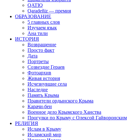
QATIQ
Qaradeñiz — премия
ОБРАЗОВАНИЕ
5 главных слов
Изучаем язык
Ана тили
ИСТОРИЯ
Возвращение
Просто факт
Дата
Портреты
Созвездие Гераев
Фотоархив
Живая история
Исчезнувшие села
Наследие
Память Крыма
Правители ордынского Крыма
Карачи-беи
Военное дело Крымского Ханства
Прогулки по Крыму с Олексой Гайворонским
РЕЛИГИЯ
Ислам в Крыму
Исламский мир