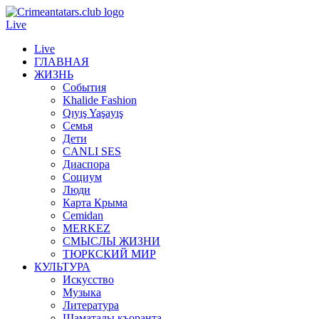
Live
Live
ГЛАВНАЯ
ЖИЗНЬ
События
Khalide Fashion
Qıyış Yaşayış
Семья
Дети
CANLI SES
Диаспора
Социум
Люди
Карта Крыма
Cemidan
МERKEZ
СМЫСЛЫ ЖИЗНИ
ТЮРКСКИЙ МИР
КУЛЬТУРА
Искусство
Музыка
Литература
Шаматалы къоранта