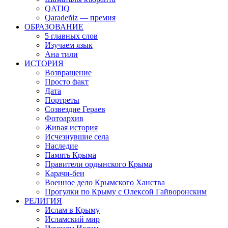
QATIQ
Qaradeñiz — премия
ОБРАЗОВАНИЕ
5 главных слов
Изучаем язык
Ана тили
ИСТОРИЯ
Возвращение
Просто факт
Дата
Портреты
Созвездие Гераев
Фотоархив
Живая история
Исчезнувшие села
Наследие
Память Крыма
Правители ордынского Крыма
Карачи-беи
Военное дело Крымского Ханства
Прогулки по Крыму с Олексой Гайворонским
РЕЛИГИЯ
Ислам в Крыму
Исламский мир