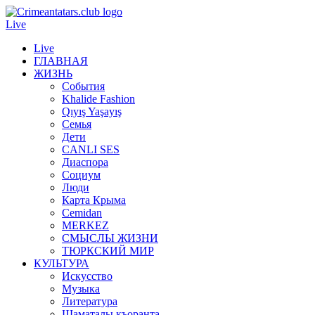
Live
Live
ГЛАВНАЯ
ЖИЗНЬ
События
Khalide Fashion
Qıyış Yaşayış
Семья
Дети
CANLI SES
Диаспора
Социум
Люди
Карта Крыма
Cemidan
МERKEZ
СМЫСЛЫ ЖИЗНИ
ТЮРКСКИЙ МИР
КУЛЬТУРА
Искусство
Музыка
Литература
Шаматалы къоранта