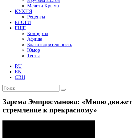
Изучаем Ислам
Мечети Крыма
КУХНЯ
Рецепты
БЛОГИ
ЕЩЕ
Концерты
Афиша
Благотворительность
Юмор
Тесты
RU
EN
CRH
Зарема Эмиросманова: «Мною движет
стремление к прекрасному»