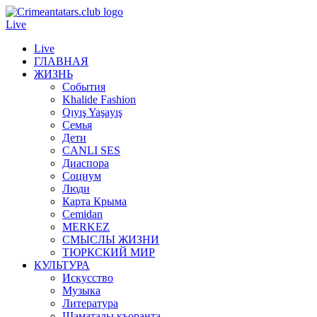
Live
Live
ГЛАВНАЯ
ЖИЗНЬ
События
Khalide Fashion
Qıyış Yaşayış
Семья
Дети
CANLI SES
Диаспора
Социум
Люди
Карта Крыма
Cemidan
МERKEZ
СМЫСЛЫ ЖИЗНИ
ТЮРКСКИЙ МИР
КУЛЬТУРА
Искусство
Музыка
Литература
Шаматалы къоранта