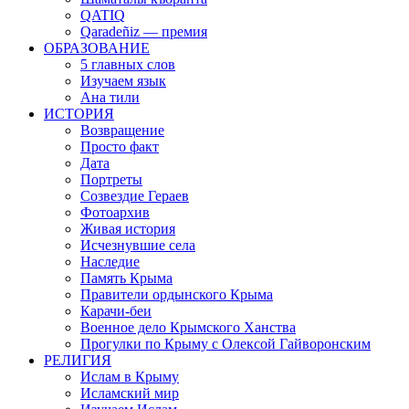
QATIQ
Qaradeñiz — премия
ОБРАЗОВАНИЕ
5 главных слов
Изучаем язык
Ана тили
ИСТОРИЯ
Возвращение
Просто факт
Дата
Портреты
Созвездие Гераев
Фотоархив
Живая история
Исчезнувшие села
Наследие
Память Крыма
Правители ордынского Крыма
Карачи-беи
Военное дело Крымского Ханства
Прогулки по Крыму с Олексой Гайворонским
РЕЛИГИЯ
Ислам в Крыму
Исламский мир