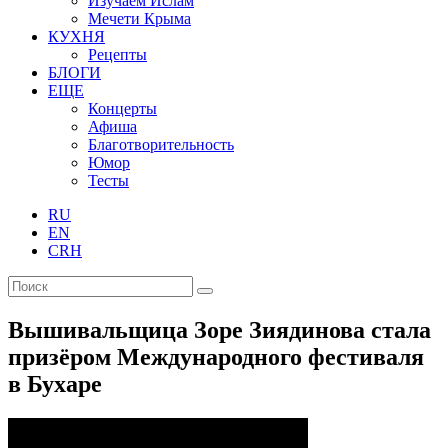
Изучаем Ислам
Мечети Крыма
КУХНЯ
Рецепты
БЛОГИ
ЕЩЕ
Концерты
Афиша
Благотворительность
Юмор
Тесты
RU
EN
CRH
Вышивальщица Зоре Зиядинова стала
призёром Международного фестиваля
в Бухаре