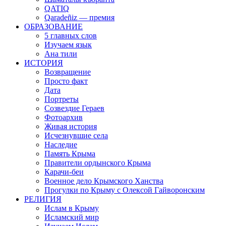
QATIQ
Qaradeñiz — премия
ОБРАЗОВАНИЕ
5 главных слов
Изучаем язык
Ана тили
ИСТОРИЯ
Возвращение
Просто факт
Дата
Портреты
Созвездие Гераев
Фотоархив
Живая история
Исчезнувшие села
Наследие
Память Крыма
Правители ордынского Крыма
Карачи-беи
Военное дело Крымского Ханства
Прогулки по Крыму с Олексой Гайворонским
РЕЛИГИЯ
Ислам в Крыму
Исламский мир