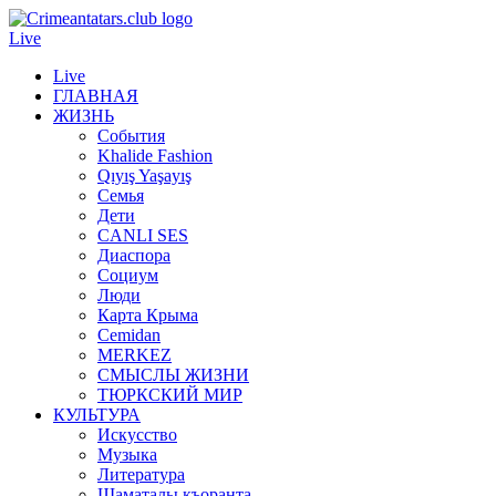
Live
Live
ГЛАВНАЯ
ЖИЗНЬ
События
Khalide Fashion
Qıyış Yaşayış
Семья
Дети
CANLI SES
Диаспора
Социум
Люди
Карта Крыма
Cemidan
МERKEZ
СМЫСЛЫ ЖИЗНИ
ТЮРКСКИЙ МИР
КУЛЬТУРА
Искусство
Музыка
Литература
Шаматалы къоранта