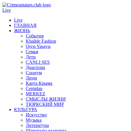
Live
Live
ГЛАВНАЯ
ЖИЗНЬ
События
Khalide Fashion
Qıyış Yaşayış
Семья
Дети
CANLI SES
Диаспора
Социум
Люди
Карта Крыма
Cemidan
МERKEZ
СМЫСЛЫ ЖИЗНИ
ТЮРКСКИЙ МИР
КУЛЬТУРА
Искусство
Музыка
Литература
Шаматалы къоранта