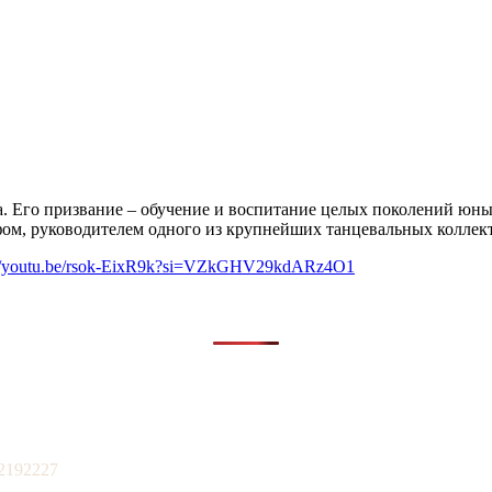
ца. Его призвание – обучение и воспитание целых поколений юн
фом, руководителем одного из крупнейших танцевальных коллек
://youtu.be/rsok-EixR9k?si=VZkGHV29kdARz4O1
2192227