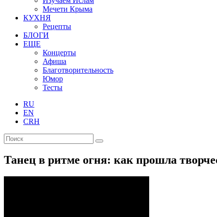
Изучаем Ислам
Мечети Крыма
КУХНЯ
Рецепты
БЛОГИ
ЕЩЕ
Концерты
Афиша
Благотворительность
Юмор
Тесты
RU
EN
CRH
Танец в ритме огня: как прошла творч