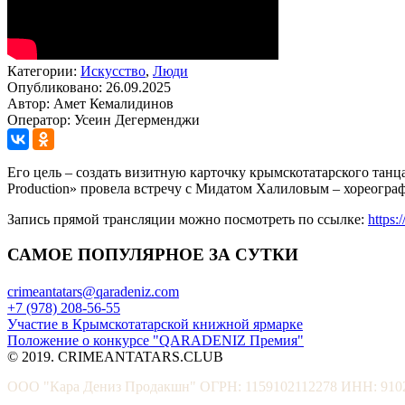
Категории:
Искусство
,
Люди
Опубликовано: 26.09.2025
Автор: Амет Кемалидинов
Оператор: Усеин Дегерменджи
Его цель – создать визитную карточку крымскотатарского тан
Production» провела встречу с Мидатом Халиловым – хореогра
Запись прямой трансляции можно посмотреть по ссылке:
https
САМОЕ ПОПУЛЯРНОЕ ЗА СУТКИ
crimeantatars@qaradeniz.com
+7 (978) 208-56-55
Участие в Крымскотатарской книжной ярмарке
Положение о конкурсе "QARADENIZ Премия"
© 2019. CRIMEANTATARS.CLUB
ООО "Кара Дениз Продакшн" ОГРН: 1159102112278 ИНН: 910