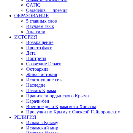
QATIQ
Qaradeñiz — премия
ОБРАЗОВАНИЕ
5 главных слов
Изучаем язык
Ана тили
ИСТОРИЯ
Возвращение
Просто факт
Дата
Портреты
Созвездие Гераев
Фотоархив
Живая история
Исчезнувшие села
Наследие
Память Крыма
Правители ордынского Крыма
Карачи-беи
Военное дело Крымского Ханства
Прогулки по Крыму с Олексой Гайворонским
РЕЛИГИЯ
Ислам в Крыму
Исламский мир