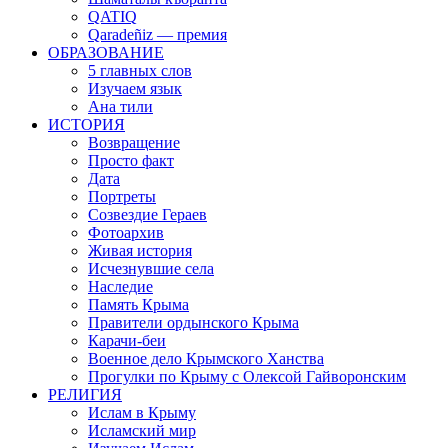
QATIQ
Qaradeñiz — премия
ОБРАЗОВАНИЕ
5 главных слов
Изучаем язык
Ана тили
ИСТОРИЯ
Возвращение
Просто факт
Дата
Портреты
Созвездие Гераев
Фотоархив
Живая история
Исчезнувшие села
Наследие
Память Крыма
Правители ордынского Крыма
Карачи-беи
Военное дело Крымского Ханства
Прогулки по Крыму с Олексой Гайворонским
РЕЛИГИЯ
Ислам в Крыму
Исламский мир