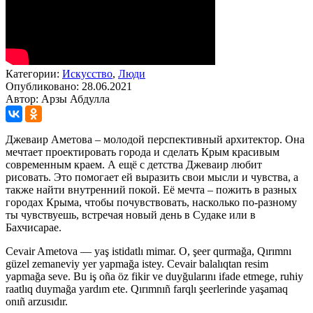
Категории:
Искусство
,
Люди
Опубликовано: 28.06.2021
Автор: Арзы Абдулла
Джеваир Аметова – молодой перспективный архитектор. Она
мечтает проектировать города и сделать Крым красивым
современным краем. А ещё с детства Джеваир любит
рисовать. Это помогает ей выразить свои мысли и чувства, а
также найти внутренний покой. Её мечта – пожить в разных
городах Крыма, чтобы почувствовать, насколько по-разному
ты чувствуешь, встречая новый день в Судаке или в
Бахчисарае.
Cevair Ametova — yaş istidatlı mimar. O, şeer qurmağa, Qırımnı
güzel zemaneviy yer yapmağa istey. Cevair balalıqtan resim
yapmağa seve. Bu iş oña öz fikir ve duyğularını ifade etmege, ruhiy
raatlıq duymağa yardım ete. Qırımnıñ farqlı şeerlerinde yaşamaq
onıñ arzusıdır.